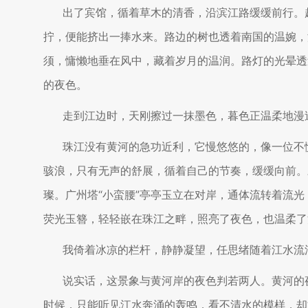
出了宾馆，循着草木的清香，沿滨江路缓缓前行。
拧，便能挤出一捧水来。路边的树也透着南国的温婉，
须，慵懒地垂在风中，藏着岁月的温润。路灯的光晕透
的夜色。
走到江边时，天刚擦过一抹墨色，暮色正温柔地漫
珠江没有黄河的急功近利，它慢悠悠的，像一位不
骇浪，只有无声的舒展，循着自己的节奏，缓缓向前。
璨。广州塔“小蛮腰”亭亭玉立在对岸，通体流转着流
荧光玉簪，轻轻嵌在珠江之畔，照亮了夜色，也温柔了
我倚着冰凉的栏杆，静静凝望，任思绪随着江水流
说实话，这景象与黄河岸的夜色判若两人。黄河的
时候，只能听见江水奔涌的轰鸣，看不清水的模样，却