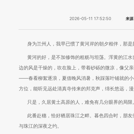
2026-05-11 17:52:50
来源
身为兰州人，我早已惯了黄河岸的朝夕相伴，那是
黄河的好，是不加修饰的粗粝与坦荡。浑黄的江水
边的风是干燥的，吹在脸上，带着砂砾的微凉，像父亲
——春看柳絮逐浪，夏借晚风消暑，秋踩落叶铺就的小
方位，能听见远处清真寺传来的邦克声，绵长悠远，漫
只是，久居黄土高原的人，难免有几分眼界的局限
此番赴穗，恰好栖居珠江之畔。暮色四合时，朋友
与珠江的深夜之约。