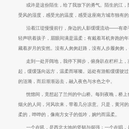
或许是这份陌生，给了我放下的勇气。陌生的江，
受风的湿度，感受光的温度，感受这座南方城市独有的
沿着江堤慢慢前行，身边的人影缓缓流动——有牵
轻声哄着孩子，眉眼间满是温柔；有戴着耳机奔跑的年
藏着岁月的安然。没有人匆匆赶路，没有人步履匆匆，
走到一处开阔地，我停下脚步，俯身趴在栏杆上，
起，缓缓荡向远方，温柔而璀璨。远处有游船缓缓驶过
的涟漪，而后渐渐远去，融入夜色与水色之中。
恍惚间，竟想起了兰州的中山桥。每到夜晚，桥上
烟火的人间，河风吹来，带着几分凉意。只是，黄河的
柔的，哗哗的，像南方女子的低吟，婉约而温柔。
一个在吼，是西北大地的坚韧与倔强；一个在唱，