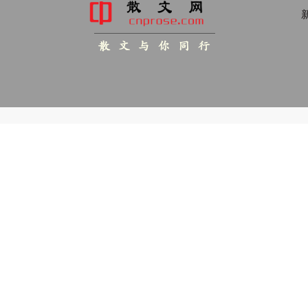
新
散 文 与 你 同 行