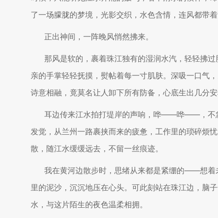
了一场朦胧的梦境，光影交织，水色含情，连风都带着
正出神间，一阵晚风悄然拂来。
那风是软的，裹着珠江独有的湿润水汽，轻轻拂过
亲的手掌轻轻抚摸，熨帖着每一寸肌肤。深吸一口气，
诗意相融，竟莫名让人卸下所有防备，心底生出几分安
耳边传来江水拍打堤岸的声响，哗——哗——，不
发觉，从兰州一路裹挟而来的疲惫，工作里的琐碎烦忧
散，随江水缓缓远去，不留一丝痕迹。
我在黄河边散步时，思绪从来都是紧绷的——想着
里的泥沙，沉沉地压在心头。可此刻站在珠江边，脑子
水，与这片陌生的夜色温柔相拥。