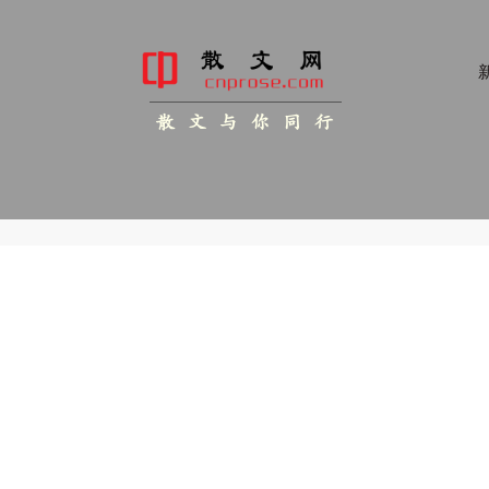
新
散 文 与 你 同 行