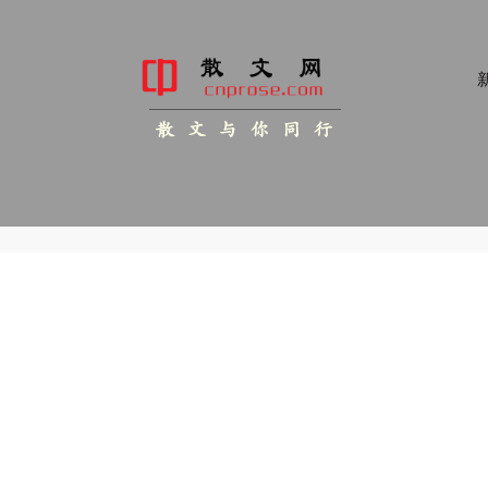
新
散 文 与 你 同 行