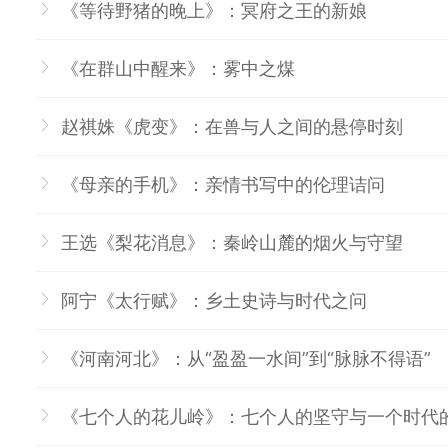
《等待野猪的晚上》：冥府之王的新娘
《在群山中醒来》：雾中之煤
赵祺姝《虎变》：在兽与人之间的悬停时刻
《母亲的手机》：亲情书写中的伦理诘问
王选《梨花消息》：秦岭山麓的烟火与守望
阿宁《太行赋》：乡土史诗与时代之问
《河南河北》：从“盈盈一水间”到“脉脉不得语”
《七个人的花儿岭》：七个人的坚守与一个时代