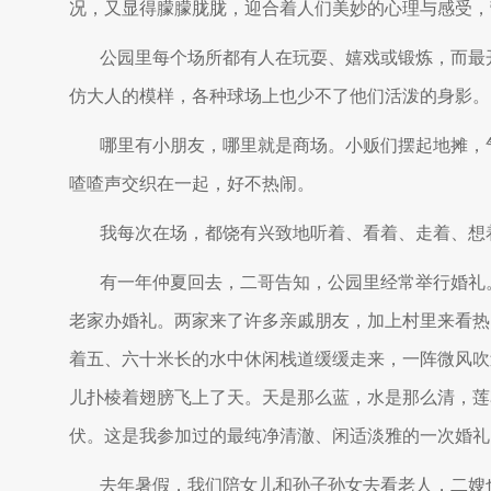
况，又显得朦朦胧胧，迎合着人们美妙的心理与感受，
公园里每个场所都有人在玩耍、嬉戏或锻炼，而最
仿大人的模样，各种球场上也少不了他们活泼的身影。
哪里有小朋友，哪里就是商场。小贩们摆起地摊，
喳喳声交织在一起，好不热闹。
我每次在场，都饶有兴致地听着、看着、走着、想
有一年仲夏回去，二哥告知，公园里经常举行婚礼
老家办婚礼。两家来了许多亲戚朋友，加上村里来看热
着五、六十米长的水中休闲栈道缓缓走来，一阵微风吹
儿扑棱着翅膀飞上了天。天是那么蓝，水是那么清，莲
伏。这是我参加过的最纯净清澈、闲适淡雅的一次婚礼
去年暑假，我们陪女儿和孙子孙女去看老人，二嫂