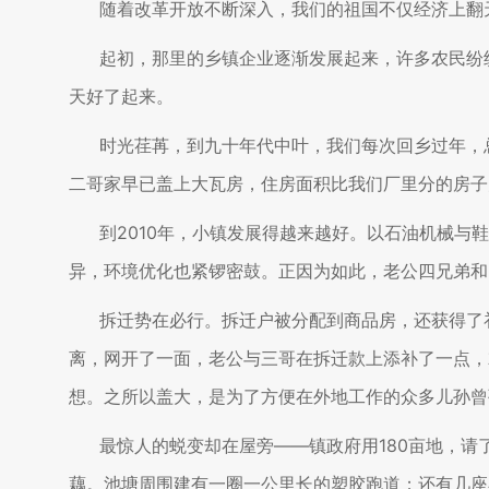
随着改革开放不断深入，我们的祖国不仅经济上翻
起初，那里的乡镇企业逐渐发展起来，许多农民纷
天好了起来。
时光荏苒，到九十年代中叶，我们每次回乡过年，
二哥家早已盖上大瓦房，住房面积比我们厂里分的房子
到2010年，小镇发展得越来越好。以石油机械
异，环境优化也紧锣密鼓。正因为如此，老公四兄弟和
拆迁势在必行。拆迁户被分配到商品房，还获得了
离，网开了一面，老公与三哥在拆迁款上添补了一点，
想。之所以盖大，是为了方便在外地工作的众多儿孙曾
最惊人的蜕变却在屋旁——镇政府用180亩地，
藕。池塘周围建有一圈一公里长的塑胶跑道；还有几座