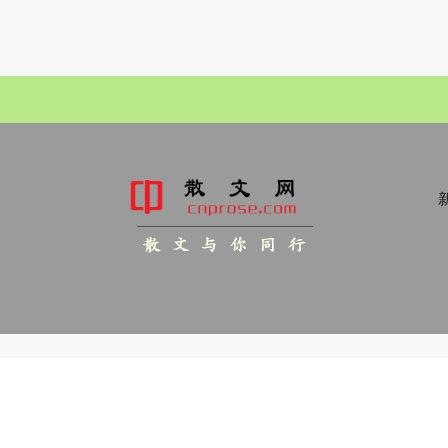
新
散 文 与 你 同 行