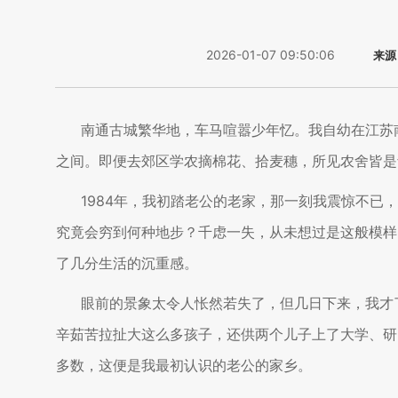
2026-01-07 09:50:06
来源
南通古城繁华地，车马喧嚣少年忆。我自幼在江苏
之间。即便去郊区学农摘棉花、拾麦穗，所见农舍皆是
1984年，我初踏老公的老家，那一刻我震惊不
究竟会穷到何种地步？千虑一失，从未想过是这般模样
了几分生活的沉重感。
眼前的景象太令人怅然若失了，但几日下来，我才
辛茹苦拉扯大这么多孩子，还供两个儿子上了大学、研
多数，这便是我最初认识的老公的家乡。