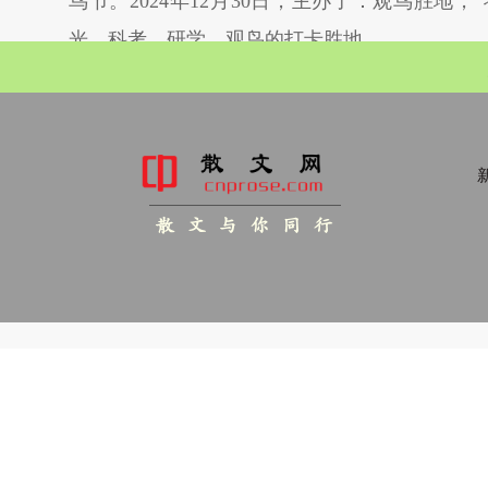
鸟节。2024年12月30日，主办了：观鸟胜
光、科考、研学，观鸟的打卡胜地。
新
散 文 与 你 同 行