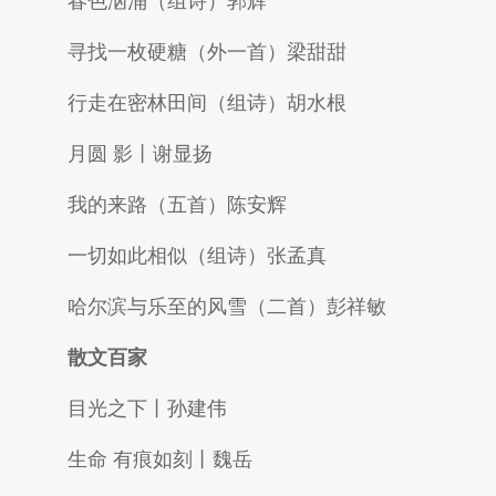
春色汹涌（组诗）郭辉
寻找一枚硬糖（外一首）梁甜甜
行走在密林田间（组诗）胡水根
月圆 影丨谢显扬
我的来路（五首）陈安辉
一切如此相似（组诗）张孟真
哈尔滨与乐至的风雪（二首）彭祥敏
散文百家
目光之下丨孙建伟
生命 有痕如刻丨魏岳