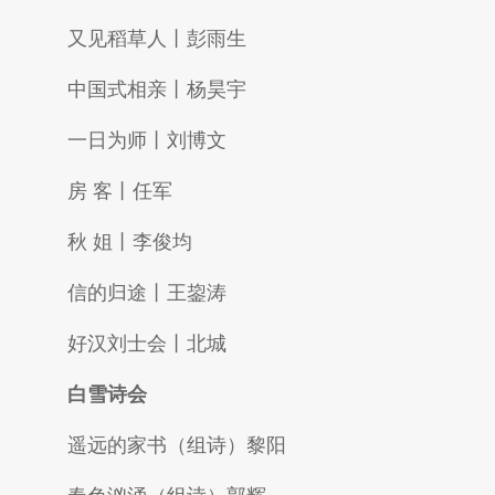
又见稻草人丨彭雨生
中国式相亲丨杨昊宇
一日为师丨刘博文
房 客丨任军
秋 姐丨李俊均
信的归途丨王鋆涛
好汉刘士会丨北城
白雪诗会
遥远的家书（组诗）黎阳