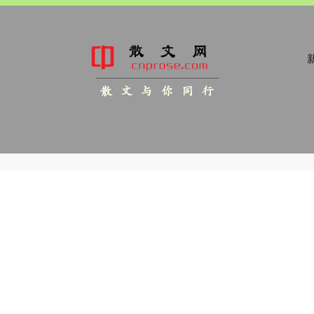
新
散 文 与 你 同 行