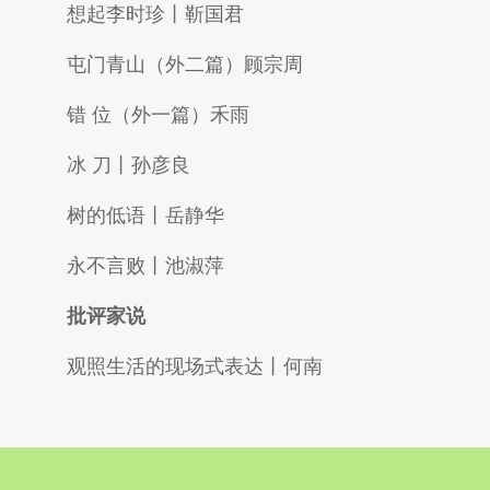
想起李时珍丨靳国君
屯门青山（外二篇）顾宗周
错 位（外一篇）禾雨
冰 刀丨孙彦良
树的低语丨岳静华
永不言败丨池淑萍
批评家说
观照生活的现场式表达丨何南