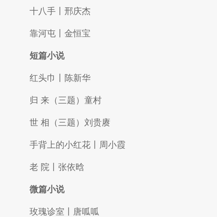
十八手丨邢庆杰
靠河屯丨金恒宝
短篇小说
红头巾丨陈新华
归 来（三题）童村
世 相（三题）刘贵赓
手背上的小红花丨周小霞
老 院丨张依晗
微篇小说
玫瑰诊室丨唐呱呱