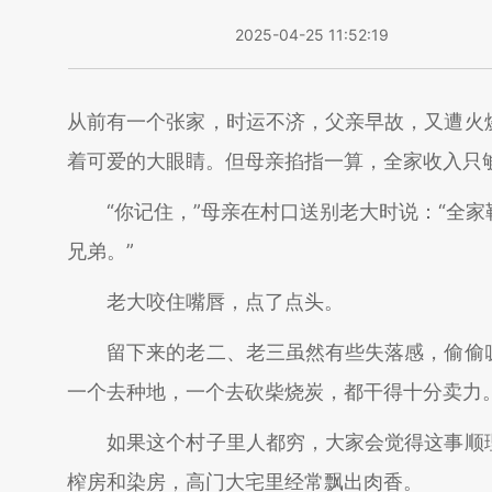
2025-04-25 11:52:19
从前有一个张家，时运不济，父亲早故，又遭火
着可爱的大眼睛。但母亲掐指一算，全家收入只
“你记住，”母亲在村口送别老大时说：“全家
兄弟。”
老大咬住嘴唇，点了点头。
留下来的老二、老三虽然有些失落感，偷偷叹
一个去种地，一个去砍柴烧炭，都干得十分卖力
如果这个村子里人都穷，大家会觉得这事顺理
榨房和染房，高门大宅里经常飘出肉香。