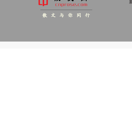
新
散 文 与 你 同 行