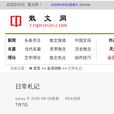
欢迎您访问：散文网 ｜
2026年8月8日星期六
23:37:04
新闻
头条关注
散文报道
中国文讯
作
名篇
当代名篇
世界散文
历史散文
关
理论
文学理论
散文热点
创作技巧
会
当前位置：
首页 >>
会员诗歌 >>
日常札记
日常札记
yunyu
于
2026-08-09更新
95
次浏览
7月7日