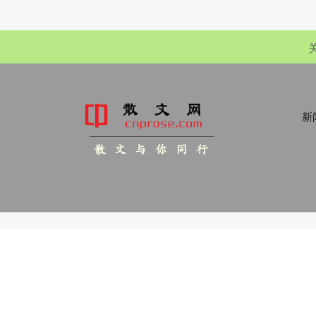
新闻
散 文 与 你 同 行