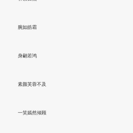
腕如皓霜
身翩若鸿
素颜芙蓉不及
一笑嫣然倾顾