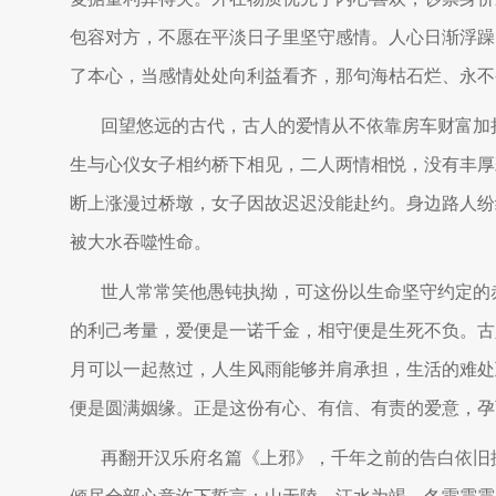
包容对方，不愿在平淡日子里坚守感情。人心日渐浮躁
了本心，当感情处处向利益看齐，那句海枯石烂、永不
回望悠远的古代，古人的爱情从不依靠房车财富加
生与心仪女子相约桥下相见，二人两情相悦，没有丰厚
断上涨漫过桥墩，女子因故迟迟没能赴约。身边路人纷
被大水吞噬性命。
世人常常笑他愚钝执拗，可这份以生命坚守约定的
的利己考量，爱便是一诺千金，相守便是生死不负。古
月可以一起熬过，人生风雨能够并肩承担，生活的难处
便是圆满姻缘。正是这份有心、有信、有责的爱意，孕
再翻开汉乐府名篇《上邪》，千年之前的告白依旧