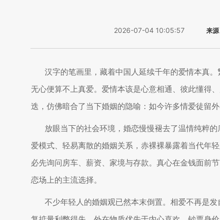
2026-07-04 10:05:57
来源
汉字的笔画里，藏着中国人延续千年的爱情本真。
无心便算不上真爱。爱情本该是心意相通、彼此懂得、
迭，仿佛暗合了当下婚姻的隐喻：如今许多情爱徒留外
放眼当下的社会环境，婚恋慢慢褪去了温情纯粹的
爱模式、轻易离散的婚姻关系，赤裸裸暴露着当代年轻
必先询问房车、薪资、家境与存款。真心在金钱面前节
恋场上的主流选择。
不少年轻人的婚姻观已然本末倒置。相爱不再是发
复掂量利弊得失。外在物质优先于内心喜欢，钞票身价