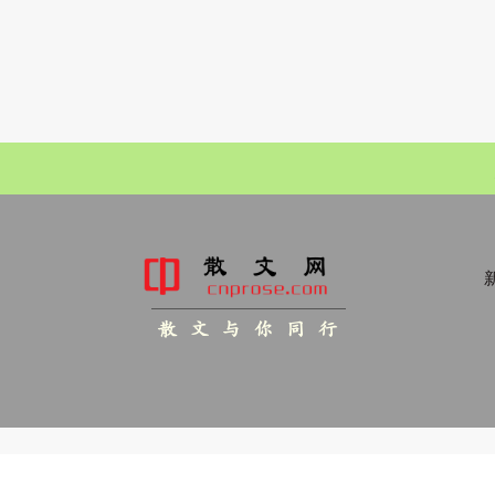
新
散 文 与 你 同 行