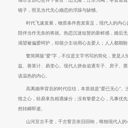
倾尽全部心意许下誓言：山无陵，江水为竭，冬雷震震
镜子，照见当代无心婚恋的浮躁与缺憾。
时代飞速发展，物质条件愈发富足，现代人的内心
陪伴当作无奈的将就。热恋沉迷短暂的新鲜感，婚后无
渴望被偏爱呵护，却很少主动用心去爱人；人人都期盼
繁简两版“爱”字，不仅是文字书写的简化，更是
益、善算计、易变心。现代人拼命追逐车子、房子、票
该温热的内心。
高离婚率背后的时代症结，本质就是“爱已无心”
惜之心，轻易辜负相遇缘分；没有挚爱之心，凡事优先
然转瞬即逝。
山河亘古不变，千古誓言依旧回响，唯独现代人的