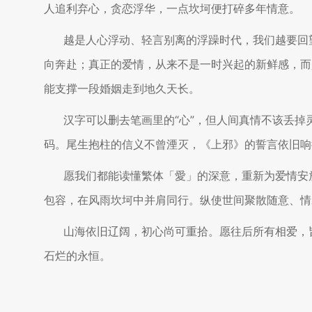
人追利弃心，贪恋浮华，一点坎坷便打碎多年情意。
越是人心浮动、轻言别离的浮躁时代，我们越要回
向奔赴；真正的爱情，从来不是一时兴起的新鲜感，而
能支撑一段婚姻走到地久天长。
汉字可以删去笔画里的“心”，但人间真情不该丢
码。尾生抱柱的信义不曾湮灭，《上邪》的誓言依旧响
愿我们都能读懂繁体「愛」的深意，重新为爱情安
包容，在风雨坎坷中并肩同行。纵使世间聚散随意、情
山海依旧辽阔，初心尚可重拾。愿往后所有相爱，
石烂的永恒。