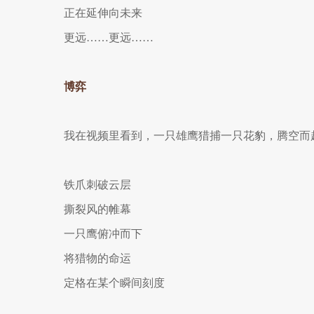
正在延伸向未来
更远……更远……
博弈
我在视频里看到，一只雄鹰猎捕一只花豹，腾空而
铁爪刺破云层
撕裂风的帷幕
一只鹰俯冲而下
将猎物的命运
定格在某个瞬间刻度