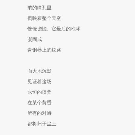
豹的瞳孔里
倒映着整个天空
恍恍惚惚。它最后的咆哮
凝固成
青铜器上的纹路
而大地沉默
见证着这场
永恒的博弈
在某个黄昏
所有的对峙
都将归于尘土