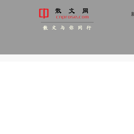
新
散 文 与 你 同 行