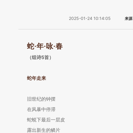
2025-01-24 10:14:05
来源
蛇·年·咏·春
5
（组诗
首）
蛇年走来
旧世纪的钟摆
在风暴中停滞
蛇蜕下最后一层皮
露出新生的鳞片