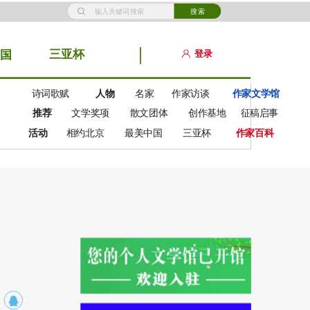
搜索
三亚杯
登录
国
诗词歌赋
人物
名家
作家访谈
作家文学馆
推荐
文学奖项
散文团体
创作基地
征稿启事
活动
相约北京
最美中国
三亚杯
作家百科