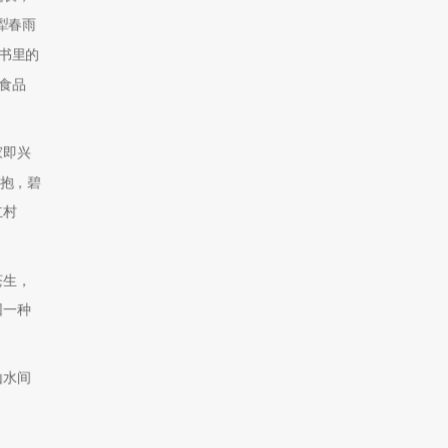
犁春雨
书里的
食品
家即兴
环抱，碧
立村
苍生，
回一种
山水间