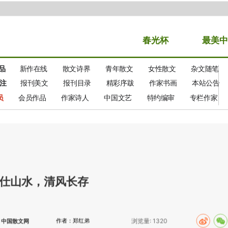
春光
杯
最美中
品
新作在线
散文诗界
青年散文
女性散文
杂文随笔
注
报刊美文
报刊目录
精彩序跋
作家书画
本站公告
员
会员作品
作家诗人
中国文艺
特约编审
专栏作家
仕山水，清风长存
作者：郑红弟
浏览量:
1320
：中国散文网