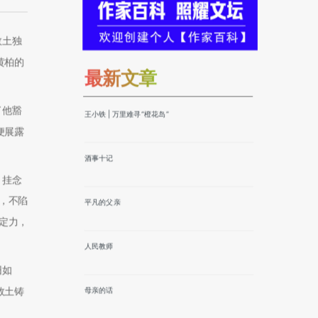
故土独
黄柏的
最新文章
了他豁
王小铁 | 万里难寻“橙花岛”
便展露
酒事十记
，挂念
，不陷
平凡的父亲
定力，
人民教师
旧如
故土铸
母亲的话