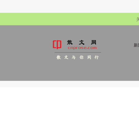
新
散 文 与 你 同 行