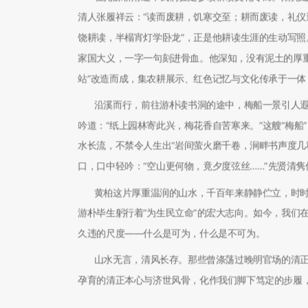
清人张履祥云：“读而废耕，饥寒交至；耕而废读，礼仪
饶耕读，半榻宵灯学卧龙”，正是他耕读生涯的生动写
家国大义，一字一句刻进骨血。他深知，没有泥土的厚
站”改造而成，集农耕展示、红色记忆与文化传承于一
沿溪而行，前往游朴读书洞的途中，梅船一景引人
吟道：“纸上园林寄此兴，梅花香自苦寒来。”这艘“梅
水长流，不禁令人生出“岩间萤火磨千卷，涧畔书声度几
口，口中轻吟：“空山更何物，竟夕度弦丝……”先贤清
黄柏这片厚重温润的山水，千百年来静静伫立，时
游朴毕生躬行着“为生民立命”的宏大志向。如今，我们
久违的尺度——什么是可为，什么是不可为。
山水无言，清风长存。那些曾涤荡过晚明官场的清
孕育的清正本心与济世风骨，化作我们脚下笃定的步履