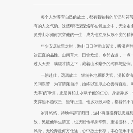
每个人对养育自己的故土，都有着独特的印记与符
有的人文气韵。这些印记深深烙印在骨血之中，无论走
灵秀山水如何贯穿他的一生，成为他立身从政不变的精
年少安居故里之时，游朴日日伴青山苦读，听溪声
达正直的品性。山间草木、田舍炊烟、乡邻古道，一点
过人天资，满腹才情之下，藏着山水赠予的纯粹与悲悯
一朝赴仕，远离故土，辗转各地履职为官。漫长宦
民间疾苦，为官清廉自持，始终以宽厚之心善待百姓。
无辜”的审慎，正是黄柏山水赋予他的仁心。身居异乡
支撑他不趋权贵、坚守正道。他乡万般风物，都替代不
岁月悠悠，待晚年辞官归田，游朴再度投身朝思暮
故，见证他半生清直，也抚慰他半身辛劳。重读游朴，
风骨，无论奔赴何方仕途，心中故土长存，本心便永不