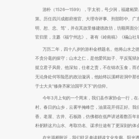
游朴（1526—1599），字太初，号少涧，福建柘
第。历任四川成都府推官、大理寺评事、刑部郎中、广
明、恕、忠、笃”，并在其故里修建德政坊，坊额两面分别
官归里，主纂《福宁州志》。著有《岭南稿》《樠山社
万历二年，四十八岁的游朴金榜题名。他将山水之
不贪分毫的操守；山水之仁，是他爱民如子、平反冤狱
挺立君子风骨。他深知，仕者之责，不在锦衣玉食，而
无论身处何等险恶的政治漩涡，他始终以溪畔岩洞中那
于士大夫“修身齐家治国平天下”的信仰。
今年3月上旬的一个周末，我们县作家协会一行，在
村。春日的山乡，云雾半掩峰峦，油菜花开得正好。我
香。老屋、古井、石板路，仿佛都在低声讲述着数百年
朴躬耕这片山水、考取功名、谋求仕途有了更深刻的体
在光源桥附近，我们驻足参读耕读文化专廊。阳光