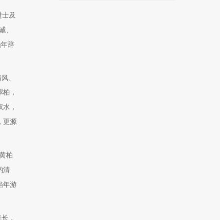
进士及
诚、
晚年辞
清风、
翠柏，
汉水，
，更源
黄柏
的清
当年游
流长，