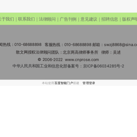
关于我们｜联系我们｜法律顾问｜广告刊例｜意见建议｜招聘信息｜版权声
闻热线：010-68688898 客服热线：010-68688898 邮箱：swzj8868@sina.c
散文网授权法律顾问团队：北京两高律师事务所 律师：吴述
© 2006-2022
www.cnprose.com
中华人民共和国工业和信息化部备案号：
京ICP备06034285号-2
本站使用
百度智能门户
搭建
管理登录