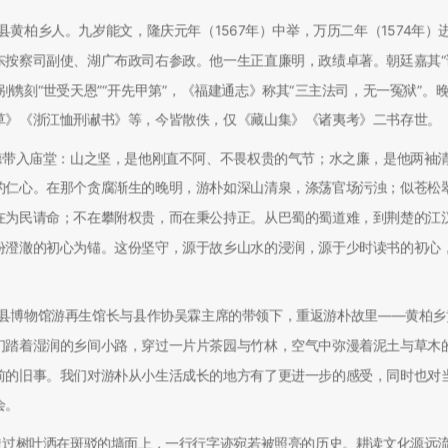
荣县黄柏乡人。九岁能文，隆庆元年（1567年）中举，万历二年（1574年）
东按察司副使、湖广布政司右参政。他一生正直廉明，政绩卓著。朝廷嘉其“
镌刻“世受天恩”“开先甲第”，《福建通志》称其“三主法司，无一冤狱”。
草》《浙江恤刑谳书》等，今皆散佚，仅《藏山集》《诸夷考》二书存世。
德带入庙堂：山之坚，是他刚直不阿、不畏权贵的气节；水之廉，是他两袖
的仁心。在那个贪腐渐生的晚明，游朴如深山清泉，涤荡官场污浊；似苍松
在为民请命；不在攀附权贵，而在秉公持正。从巴蜀的蜀道难，到荆楚的江
份澄澈的初心为锚。这份坚守，源于故乡山水的浸润，源于少时读书的初心
县博物馆游再生馆长与县作协吴霖主席的带领下，重返游朴故里——黄柏乡
们踏着湿润的乡间小路，穿过一片片茶园与竹林，空气中弥漫着泥土与草木
前的旧事。我们对游朴从小生活成长的地方有了更进一步的感受，同时也对
会。
透过树叶洒在斑驳的墙面上，一行行字迹宛若被照亮的历史。耕读文化源远