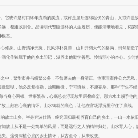
号。它或许是村口终年流淌的溪流，或许是屋后连绵起伏的青山，又或许是
多远，都难以割舍。品读明代贤臣游朴的人生履历，便能清晰地看见，柘荣
神根基。
静心修身。山野清净无扰，民风淳朴良善，山川开阔大气的格局，悄然塑造
一滴化作独属于他的乡土印记，滋养出他勤学善思、怜惜弱小的本心。少时
。
海之中，繁华市井与纷繁公务，不曾磨去他一身清正。他审理案件公允无私
每逢疑狱，他必反复推勘，烛照幽微，宁可慎赦，不愿妄杀。那种“宁失不经
，每当身心困顿、世事繁杂，心底总会浮现故里层叠峰峦。那方水土赐予他的
了故土刻在心底的情怀。山水铸就的底色，让他在官场浮沉里守住了底线。
想的故土山乡。半身奔波仕路，终究回归最初养育自己的乡土，一山一水依
方知故土从不是一处简单的风景，而是远行之人的精神归处。山水育人心，
迷失。这份深植心底的乡土情怀，从古至今，从未改变。