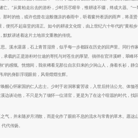
遂亡。”从黄柏走出去的游朴，少时历尽艰辛，惟耕读不辍，终成大器。“一
照。那时的他，或许也曾在这般微凉的春雨中，听着窗外淅沥的雨声，将圣贤
重，便托不起庙堂的清正。如今的耕读文化馆，由上世纪六十年代的“黄柏乡
体，默默讲述着这片土地崇文重教的传统。
遐思。溪水潺潺，石上青苔湿滑，似乎每一步都踩在历史的回声里。同行作
船”，承载的正是游朴对仕途的寄托与对苍生的厚望。徜徉在官洋溪畔，翠峰
秋”的感慨。恍惚间，我依稀看见那位自京归来的少涧山人，身着长衫，静
隽伟岸的身影浮现眼前，风骨熠熠生辉。
时唤醒心怀家国的仁人志士。少时于岩洞寒窗苦读，入世后持法公允、体恤
在溪边谈论他，不只是为了缅怀一位清官，更是为了在这个喧嚣的时代，找
正之气，并未随岁月消散，而是化作了眼前不息的流水与常青的草木。愿这
，代代传扬。