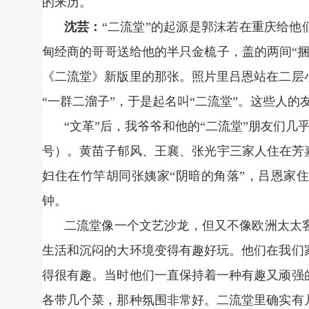
的来历。
沈芸：
“二流堂”的起源是郭沫若在重庆给他
甸经商的哥哥送给他的半只金梳子，盖的两间“
《二流堂》新版里的那张。照片里吕恩站在二层
“一群二溜子”，于是起名叫“二流堂”。这些人
“文革”后，我爷爷和他的“二流堂”朋友们几
号）。黄苗子郁风、王襄、张光宇三家人住在芳
妇住在竹竿胡同张姨家“阴暗的角落”，吕恩家住
钟。
二流堂像一个文艺沙龙，但又不像欧洲太太
生活和沉闷的大环境变得有趣好玩。他们在我们
得很有趣。当时他们一直保持着一种有趣又顽强
各带几个菜，那种氛围非常好。二流堂里确实有