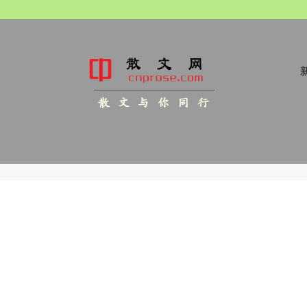
新
散 文 与 你 同 行