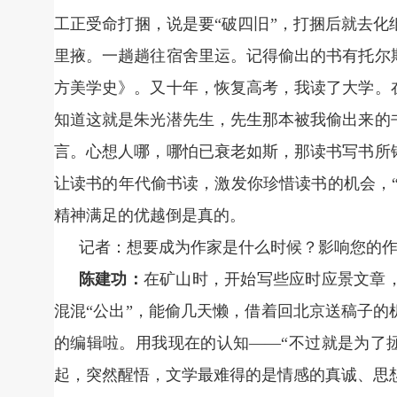
工正受命打捆，说是要“破四旧”，打捆后就去
里掖。一趟趟往宿舍里运。记得偷出的书有托尔
方美学史》。又十年，恢复高考，我读了大学。
知道这就是朱光潜先生，先生那本被我偷出来的
言。心想人哪，哪怕已衰老如斯，那读书写书所
让读书的年代偷书读，激发你珍惜读书的机会，“
精神满足的优越倒是真的。
记者：想要成为作家是什么时候？影响您的
陈建功：
在矿山时，开始写些应时应景文章
混混“公出”，能偷几天懒，借着回北京送稿子
的编辑啦。用我现在的认知——“不过就是为了拯
起，突然醒悟，文学最难得的是情感的真诚、思