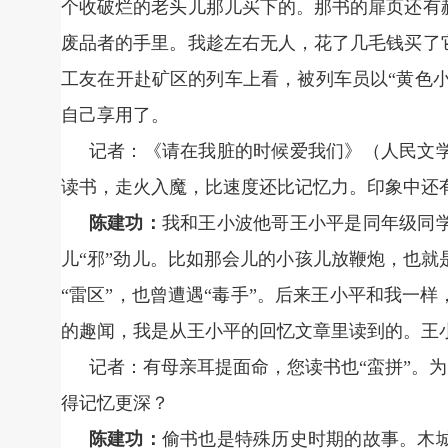
个收破烂的老头儿那儿买下的。那书的扉页还有
废品者的手里。我趁左右无人，花了几毛钱买了
工友在开赴矿区的列车上看，被列车员以“黄色小
自己享用了。
记者：《请在我脏的时候爱我们》（人民文
读书，走火入魔，比速度还比记忆力。印象中还
陈建功：
我和王小波他哥王小平是同年级同
儿“邪”劲儿。比如那会儿的小孩儿放鞭炮，也
“雷区”，也曾遭遇“毒手”。后来王小平和我一
的趣闻，我是从王小平的回忆文章里读到的。王
记者：有母亲耳提面命，您读书也“蛮拼”。为
得记忆更深？
陈建功：
偷书也是特殊历史时期的故事。木