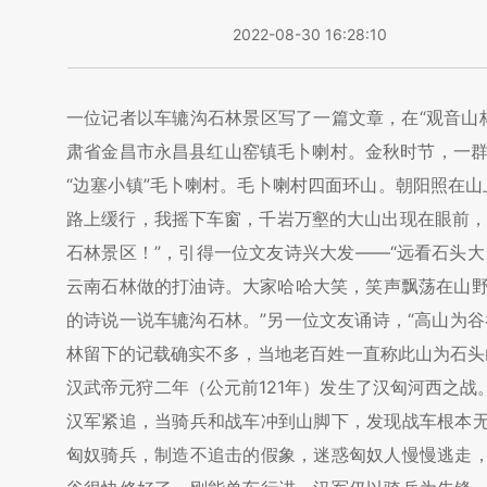
2022-08-30 16:28:10
一位记者以车辘沟石林景区写了一篇文章，在“观音山
肃省金昌市永昌县红山窑镇毛卜喇村。金秋时节，一群
“边塞小镇”毛卜喇村。毛卜喇村四面环山。朝阳照在
路上缓行，我摇下车窗，千岩万壑的大山出现在眼前，
石林景区！”，引得一位文友诗兴大发——“远看石头
云南石林做的打油诗。大家哈哈大笑，笑声飘荡在山野
的诗说一说车辘沟石林。”另一位文友诵诗，“高山为
林留下的记载确实不多，当地老百姓一直称此山为石头
汉武帝元狩二年（公元前121年）发生了汉匈河西之
汉军紧追，当骑兵和战车冲到山脚下，发现战车根本
匈奴骑兵，制造不追击的假象，迷惑匈奴人慢慢逃走