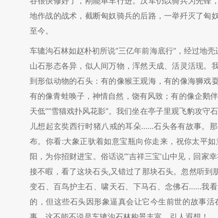
谷很快修好了，刚能单车行进。汉军仍以骑兵为先锋
地作战的战术，截断匈奴骑兵的后路，一举歼灭了匈
至今。
车辘沟石林如赵朴初所说“三亿年前海底行”，经过地
山石形态各异，似人间万物，浑然天成、活灵活现。
到形似动物的石头：有的像猴王观海，有的像海狮戏
有的像青蛙唤子，神情自然，饶有风致；有的像企鹅伴
天低”“雪猫戏扑风花影”。我们坐在亭子里观飞豹攻守
儿想起玄奘西行时猪八戒的耳朵……石头各有故事。
布。你看:大象正驮着如意宝瓶向你走来，祝你太平
阳，为你招财进宝。俗话说“‘吉祥三宝’山中见，回家
接不暇，看了这块石头,又错过了那块石头。忽然听到
变石、百鸟护主石、啸天石、下马石、念佛石……我
的，但这些石头因形象逼真会让它今生前世的故事活
事。这不能不说是车辘沟石林构景丰富，引人遐想！