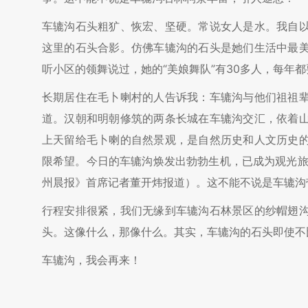
车辘沟石头粗犷、恢宏、坚硬。常说女人是水。我自
这里的石头合影。仿佛车辘沟的石头是她们生活中最
听小区的领舞说过，她的“美娘舞队”有30多人，每年
长期居住在毛卜喇村的人告诉我：车辘沟与他们祖祖
道。汉朝和明朝修筑的两条长城在车辘沟交汇，依着
上天留给毛卜喇的自然景观，是自然历史和人文历史
限希望。今日的车辘沟焕发出勃勃生机，已成为观光旅
州晨报》首席记者董开炜报道）。这不能不说是车辘沟
行程安排很紧，我们无缘到车辘沟石林景区的纱帽翅
头。这像什么，那像什么。其实，车辘沟的石头即使不
车辘沟，我会再来！