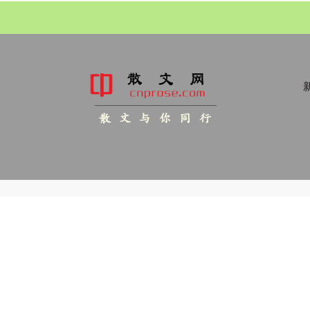
新
散 文 与 你 同 行