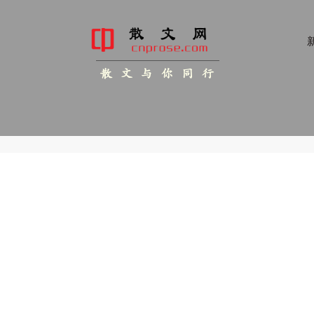
新
散 文 与 你 同 行