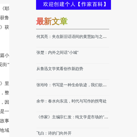
》《耶
获鲁
最新文章
上》获
何其亮：夹在新旧话语间的黄慧如与之能
动性
张楚：内外之间话“小城”
篇小
花街”
从鲁迅文学奖看创作新趋势
》里
张玲玲：书写是一种生命轨迹，我们欲求
的唯有诚实
，整
余华：春水向东流，时代与写作的拐弯处
，因
是一
《作家》主编宗仁发：纯文学是市场的“解
故事
毒剂”
，地域
飞白：诗的门向外开