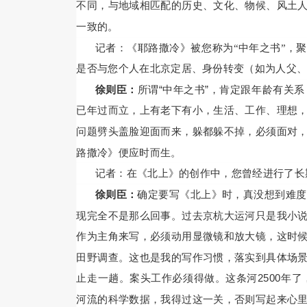
不同，与地域相匹配的历史、文化、物候、风土
一致的。
记者：《耶路撒冷》被您称为“中年之书”，聚
是否与您个人在北京定居、身份转变（如为人父
徐则臣：
所谓“中年之书”，肯定跟年龄有关
已年过而立，上有老下有小，生活、工作、理想
问题劈头盖脸迎面而来，躲都躲不掉，必须面对
路撒冷》便应时而生。
记者：在《北上》的创作中，您曾经进行了长
徐则臣：
确定要写《北上》时，真没想到难度
现完全不是那么回事。过去京杭大运河只是我小
作为主角来写，必须动用显微镜和放大镜，这时
田野调查。这也是我的写作习惯，落实到具体场
止走一趟。案头工作必须得做。这条河2500年了
河流的科学数据，我得过这一关，否则写起来心