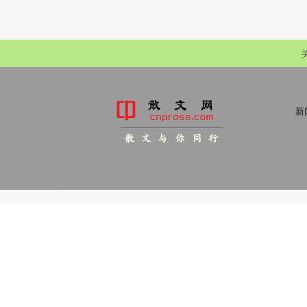
新
散 文 与 你 同 行