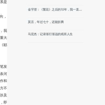
系是
金宇澄：《繁花》之后的10年，我一直在
画
转向，
莫言，年过七十，还能折腾
候，我
马宏杰：记录渐行渐远的戏班人生
重大
《耶
笔发
条河
作和
方不
多涉及
，即