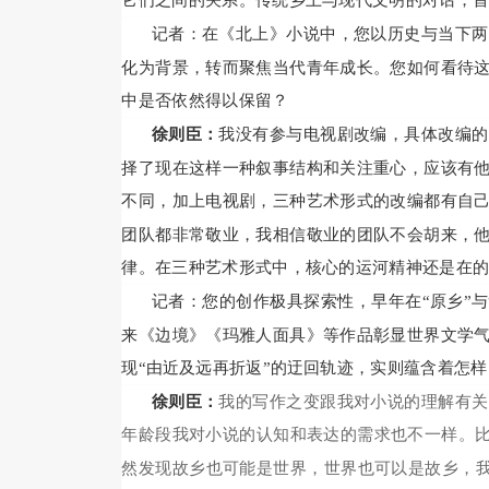
它们之间的关系。传统乡土与现代文明的对话，
记者：在《北上》小说中，您以历史与当下两
化为背景，转而聚焦当代青年成长。您如何看待
中是否依然得以保留？
徐则臣：
我没有参与电视剧改编，具体改编的
择了现在这样一种叙事结构和关注重心，应该有
不同，加上电视剧，三种艺术形式的改编都有自
团队都非常敬业，我相信敬业的团队不会胡来，
律。在三种艺术形式中，核心的运河精神还是在
记者：您的创作极具探索性，早年在“原乡”
来《边境》《玛雅人面具》等作品彰显世界文学
现“由近及远再折返”的迂回轨迹，实则蕴含着怎
徐则臣：
我的写作之变跟我对小说的理解有关
年龄段我对小说的认知和表达的需求也不一样。比
然发现故乡也可能是世界，世界也可以是故乡，我