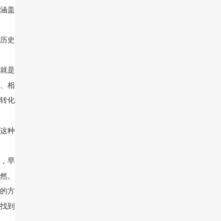
涵盖
历史
就是
、相
转化
这种
，早
然。
的方
找到