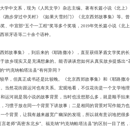
北京大学中文系，现为《人民文学》杂志主编。著有长篇小说《北上
集《跑步穿过中关村》《如果大雪封门》《北京西郊故事集》等。曾
、中宣部“五个一工程”奖等多个奖项，2019年凭长篇小说《北
、西班牙语等二十余个语种。
西郊故事集》，到后来的《耶路撒冷》，直至获得茅盾文学奖的长
基于故乡现实又是充满想象的。能否谈谈您如何从真实故乡提炼出“
的“约克纳帕塔法县”有何异同？
较早，但真正成书还是比较晚。《北京西郊故事集》和《耶路撒冷
景。当然花街跟运河也有关系。宏观地看，不仅花街是一个文学地理
街和运河就是我小说的故事背景，当时也没想那么多，就是顺手拈来
性，习惯于放在同一个背景下讲故事；二是相同的背景对写作能力也
扎一个背景，让我有越来越宽广幽深的发现，所以就有意识地把很多
言老师“高密东北乡”、福克纳“约克纳帕塔法县”的区别一目了然