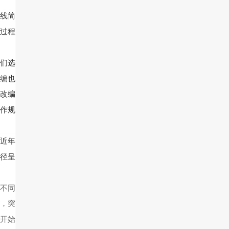
线简
过程
们选
编也
改编
作规
，近年
径呈
不同
年，突
刚开始