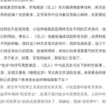
首先是我与它们的对话。
条线索交织叙事。而电视剧《北上》却大幅调整叙事结构，将历史
这样的改编？在您看来，文学原作中运河象征等核心精神，在影视化
过程也不是很清楚。小说和电视剧是两种完全不同的艺术形式，他
他们的理由。事实上，《北上》也被改编成话剧和音乐剧，这两种改
己不同的样貌。我对这三种艺术形式是外行，我所知道的是，这三个
他们肯定有自己的思路、疑难和障碍，有他们自身需要遵守的艺术创
的，至于多少、轻重、呈现得如何，那就见仁见智了。
与“他乡”间抒写离愁眷恋，《北上》中勾连历史与当下的时空叙事
气质，近期又聚焦《聊斋志异》等古典文学汲取灵感。表面看创作路
样的心灵逻辑？将来还会如何继续探索下去？
系，跟文学与世界之关系的变化有关系。小说是跟年龄有关系的，
如早年期待“到世界去”，执着于探讨故乡与世界的关系。人到中
的“到世界去”的执念就逐渐消失了，我确信，我就“在世界中”。