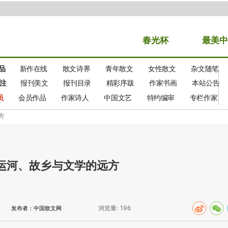
春光
杯
最美中
品
新作在线
散文诗界
青年散文
女性散文
杂文随笔
注
报刊美文
报刊目录
精彩序跋
作家书画
本站公告
员
会员作品
作家诗人
中国文艺
特约编审
专栏作家
方
运河、故乡与文学的远方
浏览量:
196
发布者：中国散文网