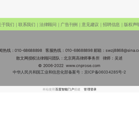
关于我们｜联系我们｜法律顾问｜广告刊例｜意见建议｜招聘信息｜版权声
闻热线：010-68688898 客服热线：010-68688898 邮箱：swzj8868@sina.c
散文网授权法律顾问团队：北京两高律师事务所 律师：吴述
© 2006-2022
www.cnprose.com
中华人民共和国工业和信息化部备案号：
京ICP备06034285号-2
本站使用
百度智能门户
搭建
管理登录