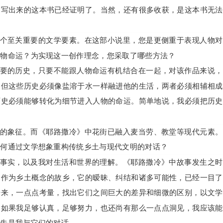
，写出来的这本书已经证明了。当然，还有很多收获，是这本书无法
个至关重要的文学要素。在这部小说里，您是更侧重于表现人物对
人物命运？为实现这一创作理念，您采取了哪些方法？
要的历史，只要不能跟人物命运有机结合在一起，对该作品来说，
，但这些历史必须像盐溶于水一样融进他的生活，两者必须相辅相成
历史必须能够转化为细节进入人物的命运。简单地说，我必须把历史
的象征。而《耶路撒冷》中花街已融入麦当劳、教堂等现代元素。
如何通过文学想象重构传统乡土与现代文明的对话？
事实，以及我对生活和世界的理解。《耶路撒冷》中故事发生之时
，作为乡土概念的故乡，它的暧昧、纠结和诸多可能性，已经一目了
开来，一点点考量，找出它们之间巨大的差异和细微的区别，以文学
，如果我足够认真，足够努力，也还尚有那么一点点洞见，我应该能