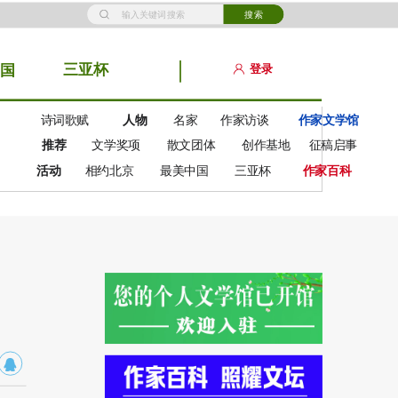
搜索
三亚杯
登录
国
诗词歌赋
人物
名家
作家访谈
作家文学馆
推荐
文学奖项
散文团体
创作基地
征稿启事
活动
相约北京
最美中国
三亚杯
作家百科