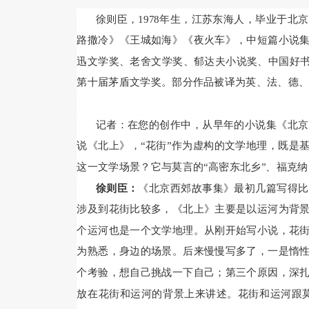
徐则臣，1978年生，江苏东海人，毕业于
路撒冷》《王城如海》《夜火车》，中短篇小说
迅文学奖、老舍文学奖、郁达夫小说奖、中国好书奖
第十届茅盾文学奖。部分作品被译为英、法、德
记者：在您的创作中，从早年的小说集《北京
说《北上》，“花街”作为虚构的文学地理，既是
这一文学场景？它与莫言的“高密东北乡”、福克纳
徐则臣：
《北京西郊故事集》最初几篇写得比
涉及到花街比较多，《北上》主要是以运河为背
个运河也是一个文学地理。从刚开始写小说，花
为熟悉，身边的场景。后来慢慢写多了，一是惰
个考验，想自己挑战一下自己；第三个原因，深
放在花街和运河的背景上来讲述。花街和运河跟莫