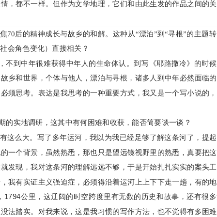
人情，都不一样。但作为文学地理，它们和由此生发的作品之间的关
焦70后的精神成长与故乡的和解。这种从“漂泊”到“寻根”的主题
、社会角色变化）直接相关？
系，不到中年很难获得中年人的生命体认。到写《耶路撒冷》的时
，故乡和世界，个体与他人，漂泊与寻根，诸多人到中年必然面临的
，必须思考。表达是我思考的一种重要方式，我又是一个写小说的，
期的实地调研，这其中有何困难和收获，能否简要谈一谈？
有这么大。写了多年运河，我以为我已经足够了解这条河了，提起
说的一个背景，虽然熟悉，那也只是望远镜视野里的熟悉，真要把这
候就发现，我对这条河的理解远远不够，于是开始扎扎实实的案头工
景，我有实证主义强迫症，必须得沿着运河上上下下走一趟，有的地
，1794公里，这辽阔的时空跨度里有无数的历史和故事，还有很
里没法踏实。对我来说，这是我习惯的写作方法，也不觉得有多困难