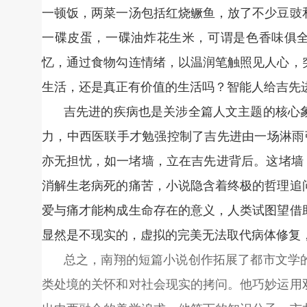
一顿饭，两菜一汤包括红烧鳜鱼，放了不少豆豉
一碟皮蛋，一碟油炸花生米，可谓是色香味俱全
忆，通过食物勾连情绪，以温润笔触照见人心，
生活，还是真正有价值的生活吗？智能人给吉先
吉先进的疾病也是关涉全篇人文主题的核心
力，中西医联手才勉强控制了吉先进由一场淋雨引
亦无担忧，如一堵墙，立在吉先进背后。这堵墙
消解生老病死的痛苦，小说隐含着终极的哲理追
爱与痛才能构成生命存在的意义，人类试图望借
显然是不现实的，虚拟的完美无法取代病体修复
总之，南翔的短篇小说创作拓展了都市文学
类处境的关怀和对社会现实的拷问。他巧妙运用