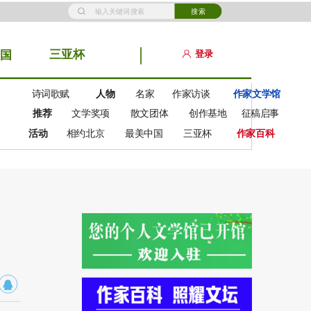
搜索
三亚杯
登录
国
诗词歌赋
人物
名家
作家访谈
作家文学馆
推荐
文学奖项
散文团体
创作基地
征稿启事
活动
相约北京
最美中国
三亚杯
作家百科