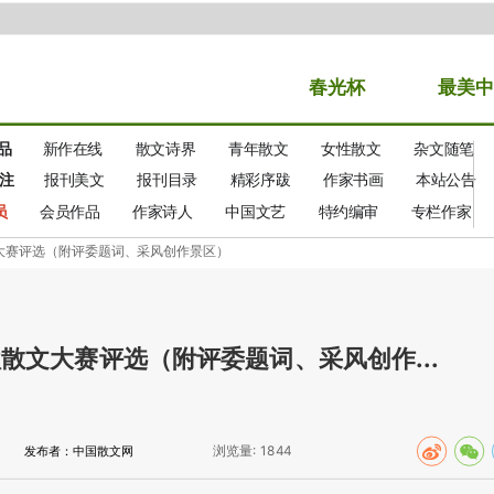
春光
杯
最美中
品
新作在线
散文诗界
青年散文
女性散文
杂文随笔
注
报刊美文
报刊目录
精彩序跋
作家书画
本站公告
员
会员作品
作家诗人
中国文艺
特约编审
专栏作家
文大赛评选（附评委题词、采风创作景区）
散文大赛评选（附评委题词、采风创作...
浏览量:
1844
发布者：中国散文网