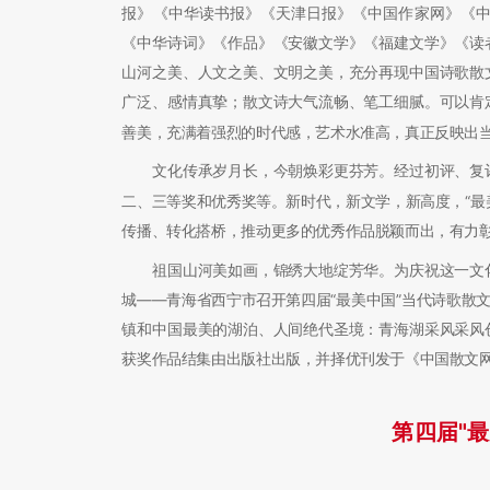
报》《中华读书报》《天津日报》《中国作家网》《
《中华诗词》《作品》《安徽文学》《福建文学》《读
山河之美、人文之美、文明之美，充分再现中国诗歌散
广泛、感情真挚；散文诗大气流畅、笔工细腻。可以肯
善美，充满着强烈的时代感，艺术水准高，真正反映出
文化传承岁月长，今朝焕彩更芬芳。经过初评、复评
二、三等奖和优秀奖等。新时代，新文学，新高度，“最
传播、转化搭桥，推动更多的优秀作品脱颖而出，有力
祖国山河美如画，锦绣大地绽芳华。为庆祝这一文化
城——青海省西宁市召开第四届“最美中国”当代诗歌散
镇和中国最美的湖泊、人间绝代圣境：青海湖采风采风
获奖作品结集由出版社出版，并择优刊发于《中国散文
第
四
届"