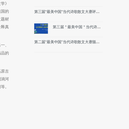
大会贵州举行（附精彩瞬间和媒体报道）
文学》
祖国的
第三届"最美中国"当代诗歌散文大赛评选
（评委题词、大会酒店、采风创作景区和
文题材
往届回顾）
诠释真
第三届＂最美中国＂当代诗歌
散文大赛征稿启事（6月15日
截稿）
第二届“最美中国”当代诗歌散文大赛颁奖
出一、
大会在内蒙古举行（附精彩瞬间）
精品的
高原古
倒淌河
网等。