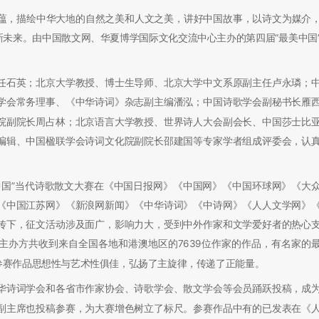
蕴，描绘中华大地的自然之美和人文之美，讲好中国故事，以诗文为媒介
未来。由中国散文网、华夏博学国际文化交流中心主办的第四届“最美中国
石英；北京大学教授、博士生导师、北京大学中文系原副主任卢永璘；
学会常务理事、《中华诗词》杂志副主编潘泓；中国诗歌学会副秘书长雁
院副院长周占林；北京语言大学教授、世界诗人大会副会长、中国莎士比
编辑、中国楹联学会诗词文化院副院长邵建国等专家学者组成评委会，认
国”当代诗歌散文大赛在《中国日报网》《中国网》《中国环球网》《大
《中国江苏网》《新浪网新闻》《中华诗词》《中诗网》《人人文学网》
传下，征文活动涉及面广，影响力大，受到中外作家和文学爱好者的热心
主办方共收到来自全国各地和港澳地区的7639位作家的作品，有名家的
参赛作品思想性与艺术性俱佳，弘扬了主旋律，传递了正能量。
诗词学会和各省市作家协会、诗歌学会、散文学会等会员踊跃投稿，成
副主席也投稿参赛，为大赛增色树立了标尺。参赛作品中有的已发表在《