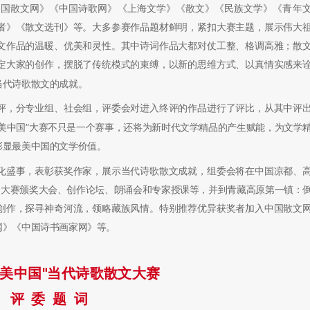
中国散文网》《中国诗歌网》《上海文学》《散文》《民族文学》《青年
者》《散文选刊》等。大多参赛作品题材鲜明，紧扣大赛主题，展示伟大
文作品的温暖、优美和灵性。其中诗词作品大都对仗工整、格调高雅；散
定大家的创作，摆脱了传统模式的束缚，以新的思维方式、以真情实感来
当代诗歌散文的成就。
，分专业组、社会组，评委会对进入终评的作品进行了评比，从其中评
美中国”大赛不只是一个赛事，还将为新时代文学精品的产生赋能，为文学
彰显最美中国的文学价值。
盛事，表彰获奖作家，展示当代诗歌散文成就，组委会将在中国凉都、
文大赛颁奖大会
、
创作论坛、朗诵会和专家授课等，并到青藏高原第一镇：
创作，探寻神奇河流，领略藏族风情。特别推荐优异获奖者加入中国散文
网》《中国诗书画家网》等。
最美中国"当代诗歌散文大赛
评 委 题 词