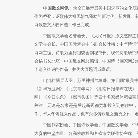
中国散文网讯
：为全面展示最美中国深厚的文化底
作为桥梁，讴歌伟大祖国朝气蓬勃的新时代、新发展、新
诗歌散文大赛评选工作已完成。
中国散文学会名誉会长、《人民日报》原文艺部主任
文学会会长、中国国际笔会中心副会长叶梅；中华诗词
诗网主编、诗歌万里行组委会副秘书长、现代诗歌研究
会秘书长北塔；中国散文网总编辑、中国诗书画家网总
了进入终评的作品，并为大赛题词或寄语。
山河壮丽展宏图，万里神州气象殊。第四届“最美中
《新华报业网》《北京青年网》《湖南日报华声在线》
网》《今日头条》《都市头条》等四十多家媒体积极宣
关注，无论是名家还是后起新秀都竞相投入到创作中，
作，华人华侨优秀作品，也有众多诗歌散文新秀之作。
中国作家协会、中国诗歌学会、中国散文学会、中华
大赛的中坚力量。各高校教授和各省市文联作协主席、