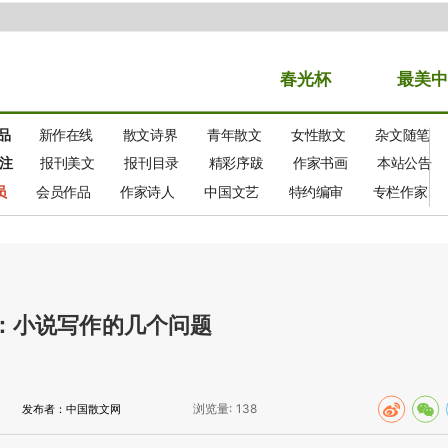
春光
杯
最美中
品
新作在线
散文诗界
青年散文
女性散文
杂文随笔
注
报刊美文
报刊目录
精彩序跋
作家书画
本站公告
员
会员作品
作家诗人
中国文艺
特约编审
专栏作家
：小说写作的几个问题
浏览量:
138
发布者：中国散文网