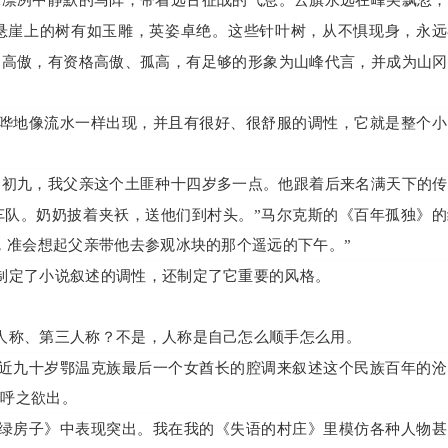
像凛冽中静默的马阵，带着远古征战的气息。云旗永远在峰尖飘忽，
悬崖上的树有如玉雕，英姿卓绝。这些针叶树，从不惧现身，永远
、高傲，有资格高傲、孤高，有足够的形象为山峰代言，并成为山冈
哗地像流水一样出现，并且有很好、很舒服的调性，它就是整个小
月初九，我父亲这个土匪种十四岁多一点。他跟着后来名满天下的传
车队。奶奶披着夹袄，送他们到村头。”马尔克斯的《百年孤独》的
，准会想起父亲带他去参观冰块的那个遥远的下午。”
制定了小说叙述的调性，还制定了它重要的风格。
人称、第三人称？不是，人称是自己怎么顺手怎么用。
近九十岁鄂温克族最后一个女酋长的腔调来叙述这个民族百年的沧
感呼之欲出。
绿房子》中表现突出。我在我的《失语的村庄》里模仿各种人物甚