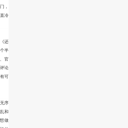
门，
直冷
。
《还
个半
、官
评论
有可
无序
乱和
想做