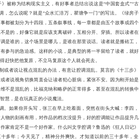
》被称为结构现实主义，有好事者总结出说这是“中国套盒式”“
调，怎么说呢？就是“众水汇涪万，瞿塘争一门”的写法。《绿房
故事都被划分为十四段，五条叙事线，每一章都是由五个故事或四个
也不是的，好像它就是应该支离破碎，互相分开、穿插。所以读者在
腔调是谁的，这个场景是哪儿，是谁在那里说话。读者就是搬砖工，
且有参与的急迫感。这样的小说，是典型的将一半留给了读者，就好
者得赶快把他复原，不立马复原这个人就会死去。
制或者说让视点混乱的办法，有意让腔调混乱。莫言的《十三步》
点或者说视角切换简直会让读者犯心脏病，紧张不安。因为刚开始是
思维不是混乱的，比福克纳和略萨的正常得多，甚至在混乱的转换中
大智慧，是在玩真正的小说魔法。
调。如果你开头写，张三在早上吃着面，突然在街头大喊：李四，
对人物的刻画有用，对作品的档次没提升，好的腔调能让作品提升几
的作家肯定不是一个好作家。什么叫文学腔调？鲁迅的《狂人日记》
三十多年；今天见了，精神分外爽快。才知道以前的三十多年，全