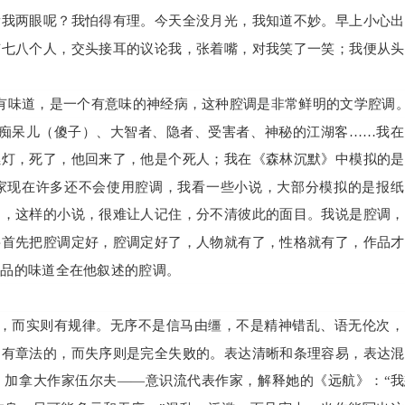
看我两眼呢？我怕得有理。今天全没月光，我知道不妙。早上小心出
有七八个人，交头接耳的议论我，张着嘴，对我笑了一笑；我便从头
有味道，是一个有意味的神经病，这种腔调是非常鲜明的文学腔调
痴呆儿（傻子）、大智者、隐者、受害者、神秘的江湖客……我在
燃灯，死了，他回来了，他是个死人；我在《森林沉默》中模拟的是
家现在许多还不会使用腔调，我看一些小说，大部分模拟的是报纸
调，这样的小说，很难让人记住，分不清彼此的面目。我说是腔调，
要首先把腔调定好，腔调定好了，人物就有了，性格就有了，作品才
作品的味道全在他叙述的腔调。
，而实则有规律。无序不是信马由缰，不是精神错乱、语无伦次，
是有章法的，而失序则是完全失败的。表达清晰和条理容易，表达混
。加拿大作家伍尔夫——意识流代表作家，解释她的《远航》：“我