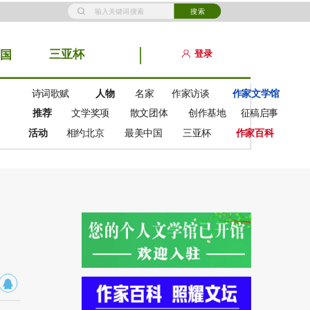
搜索
三亚杯
登录
国
诗词歌赋
人物
名家
作家访谈
作家文学馆
推荐
文学奖项
散文团体
创作基地
征稿启事
活动
相约北京
最美中国
三亚杯
作家百科