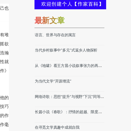
己也
最新文章
有堆
语言、世界与存在的寓言
摇欲
当代乡村叙事中“多元”式返乡人物探析
浩瀚
性就
从《地啸》看王方晨小说叙事张力的再度
件》
突破
为当代文学“开源增流”
网络诗歌：思想“提升”与视野“下沉”同等重
他的
要
技巧
长篇小说《春歌》：抒情的超越、限度及
的作
其他
作毫
在寻觅文学真趣中成就自我