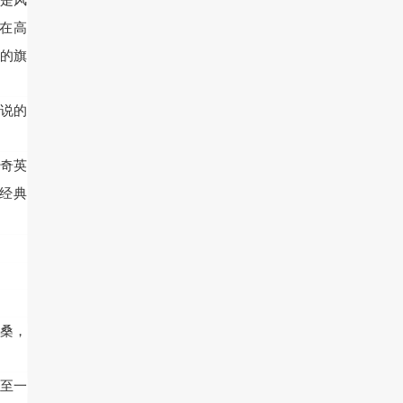
是风
在高
的旗
说的
奇英
经典
桑，
至一