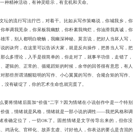
的一种精神活动，有神灵暗示，有玄机和天命。
文坛的流行写法拧巴，对着干。比如从写作策略说，你城我乡，你
，你单调我芜杂，你呆板我幽默，你朴素我绚烂，你油滑我真诚，你
求雄浑，别人都明白晓畅，我幽深神秘。莫言说，把好人当坏人写，
小说的诀窍，在这里可以告诉大家，就是反向操作，把兽当人写，把
没那么多理论，入手是很简单的，你走对了，就事半功倍，走错了，
的、逻辑的、正常的、循规蹈矩的时候，余华的回答很有意思，有人
针对那些所谓清醒聪明的写作、小心翼翼的写作、合规合矩的写作、
稳，没有破绽了，你的艺术生命也就完蛋了。
么要将情绪后面加“价值”二字？因为情绪在小说创作中是一个特别
绪价值，情绪就是风格，情绪就是一部小说的调性——我把风格和调
绪准确定位了，一切OK了。固然情绪是文字传导出来的，但你没
化、鸡汤化、官样化、故弄玄虚、讨好他人，你表达的要么是含混的