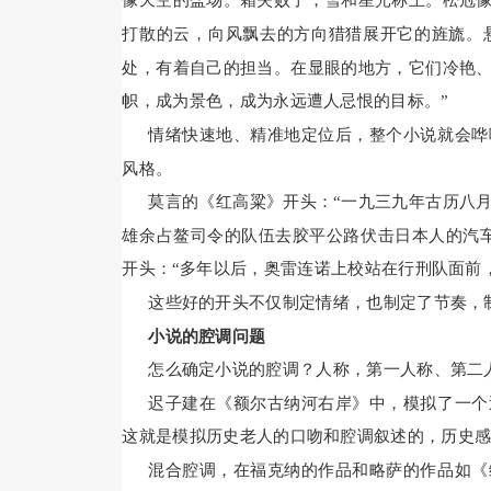
像天空的盐场。霜失败了，雪和星光称王。松冠
打散的云，向风飘去的方向猎猎展开它的旌旒。
处，有着自己的担当。在显眼的地方，它们冷艳
帜，成为景色，成为永远遭人忌恨的目标。”
情绪快速地、精准地定位后，整个小说就会哗
风格。
莫言的《红高粱》开头：“一九三九年古历八
雄余占鳌司令的队伍去胶平公路伏击日本人的汽
开头：“多年以后，奥雷连诺上校站在行刑队面前
这些好的开头不仅制定情绪，也制定了节奏，
小说的腔调问题
怎么确定小说的腔调？人称，第一人称、第二
迟子建在《额尔古纳河右岸》中，模拟了一个
这就是模拟历史老人的口吻和腔调叙述的，历史
混合腔调，在福克纳的作品和略萨的作品如《