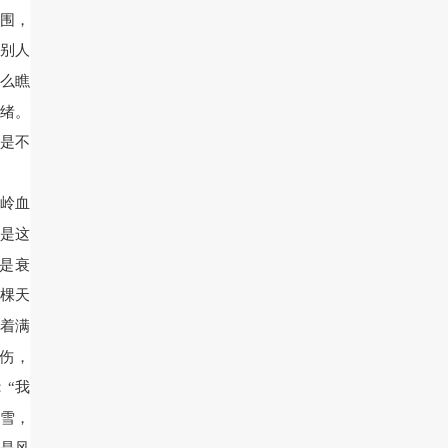
围，
别人
么瞧
绪。
都是不
岭血
头是这
是衰
棵天
着满
伤，
：“我
的雪，