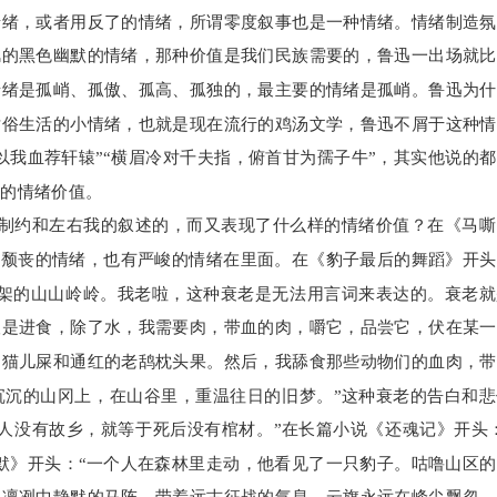
情绪，或者用反了的情绪，所谓零度叙事也是一种情绪。情绪制造氛
讽的黑色幽默的情绪，那种价值是我们民族需要的，鲁迅一出场就比
情绪是孤峭、孤傲、孤高、孤独的，最主要的情绪是孤峭。鲁迅为什
世俗生活的小情绪，也就是现在流行的鸡汤文学，鲁迅不屑于这种情
以我血荐轩辕”“横眉冷对千夫指，俯首甘为孺子牛”，其实他说的
命的情绪价值。
制约和左右我的叙述的，而又表现了什么样的情绪价值？在《马嘶
和颓丧的情绪，也有严峻的情绪在里面。在《豹子最后的舞蹈》开
农架的山山岭岭。我老啦，这种衰老是无法用言词来表达的。衰老就
望是进食，除了水，我需要肉，带血的肉，嚼它，品尝它，伏在某一
的猫儿屎和通红的老鸹枕头果。然后，我舔食那些动物们的血肉，带
沉沉的山冈上，在山谷里，重温往日的旧梦。”这种衰老的告白和悲
人没有故乡，就等于死后没有棺材。”在长篇小说《还魂记》开头
默》开头：“一个人在森林里走动，他看见了一只豹子。咕噜山区