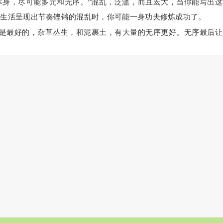
本身，尽可能多元和无序。”混乱，泛滥，而且宏大，当你能写出这
，生活呈现出节奏铿锵的混乱时，你可能一身功夫修炼成功了。
是最好的，杂草丛生，和泥裹土，有大量的无序更好。无序最后让