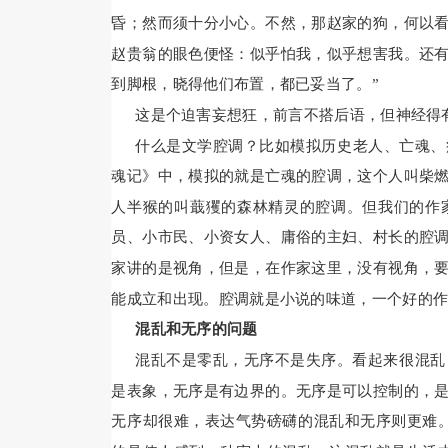
昏；然而须十分小心。不然，那赵家的狗，何以
赵贵翁的眼色便怪：似乎怕我，似乎想害我。还
到脚根，晓得他们布置，都已妥当了。”
这是个迫害妄想狂，前言不搭后语，但神经得
什么是文学腔调？比如模拟历史老人、亡魂、
魂记》中，模拟的就是亡魂的腔调，这个人叫柴
人半猴的叫蕺玃的森林精灵的腔调。但我们的作
员、小市民、小资女人、庸俗的主妇、村长的腔
家讲的是视角，但是，在作家这里，没有视角，
能成立和出现。腔调就是小说的味道，一个好的
混乱和无序的问题
混乱不是零乱，无序不是失序。看起来很混乱
是表象，无序是有边界的。无序是可以控制的，
无序却很难，表达气势磅礴的混乱和无序则更难