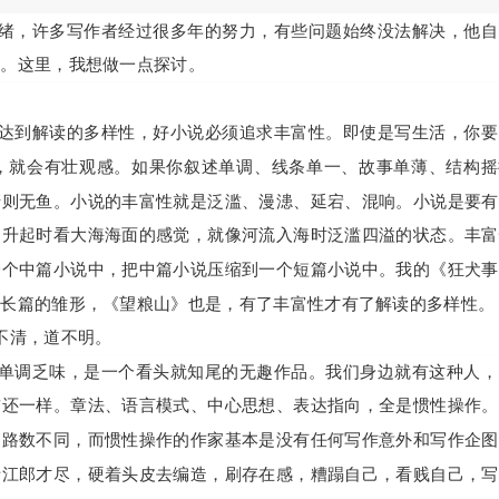
绪，许多写作者经过很多年的努力，有些问题始终没法解决，他自
破。这里，我想做一点探讨。
达到解读的多样性，好小说必须追求丰富性。即使是写生活，你要
，就会有壮观感。如果你叙述单调、线条单一、故事单薄、结构摇
清则无鱼。小说的丰富性就是泛滥、漫漶、延宕、混响。小说是要有
阳升起时看大海海面的感觉，就像河流入海时泛滥四溢的状态。丰富
一个中篇小说中，把中篇小说压缩到一个短篇小说中。我的《狂犬事
个长篇的雏形，《望粮山》也是，有了丰富性才有了解读的多样性。
不清，道不明。
单调乏味，是一个看头就知尾的无趣作品。我们身边就有这种人，
前还一样。章法、语言模式、中心思想、表达指向，全是惯性操作。
的路数不同，而惯性操作的作家基本是没有任何写作意外和写作企图
者江郎才尽，硬着头皮去编造，刷存在感，糟蹋自己，看贱自己，写