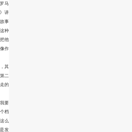
古罗马
子》讲
故事
这种
把他
像作
，其
第二
走的
我要
个档
这么
是发