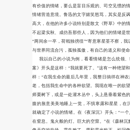
有价值的情绪，要么是盲目乐观的、司空见惯的
情绪营造意境。鲁迅的文字嬉笑怒骂，其实是反
高大，在他的许多小说特别是散文《野草》中的
不起梁实秋、成仿吾那些人，因为他们的情绪是
“两间余一卒，荷戟独徬徨”“寄意寒星荃不察，我
与世界同流合污，孤独孤傲，有自己的道义和使
我以自己的小说为例，看看情绪是怎么统领、
案》开头是这样：“我就要死了。”这有一种绝望
样：“在我生命的最后几年里，我整日徜徉在神
老，包括我生命中的各种欲望。我现在唯一的欲
师栗树下，或是一处灌木丛中，头上悬垂着紫色
腹的胀意美美地睡上一觉，不惧寒露和星星，在
就确定了小说的情绪。在《夜深沉》开头：“一个
在窒息。鬼火般的灯。巨大的空窟。”在《森林沉