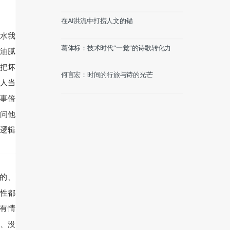
在AI洪流中打捞人文的锚
水我
葛体标：技术时代“一觉”的诗歌转化力
油腻
把坏
何言宏：时间的行旅与诗的光芒
人当
事倍
问他
逻辑
的、
性都
有情
、没