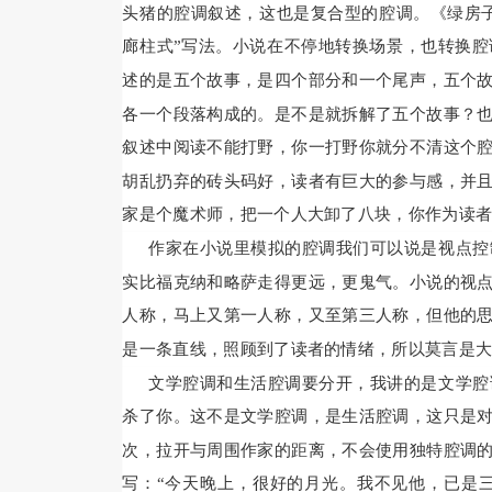
头猪的腔调叙述，这也是复合型的腔调。《绿房子
廊柱式”写法。小说在不停地转换场景，也转换腔
述的是五个故事，是四个部分和一个尾声，五个
各一个段落构成的。是不是就拆解了五个故事？
叙述中阅读不能打野，你一打野你就分不清这个
胡乱扔弃的砖头码好，读者有巨大的参与感，并
家是个魔术师，把一个人大卸了八块，你作为读
作家在小说里模拟的腔调我们可以说是视点控
实比福克纳和略萨走得更远，更鬼气。小说的视
人称，马上又第一人称，又至第三人称，但他的
是一条直线，照顾到了读者的情绪，所以莫言是
文学腔调和生活腔调要分开，我讲的是文学腔
杀了你。这不是文学腔调，是生活腔调，这只是
次，拉开与周围作家的距离，不会使用独特腔调
写：“今天晚上，很好的月光。我不见他，已是