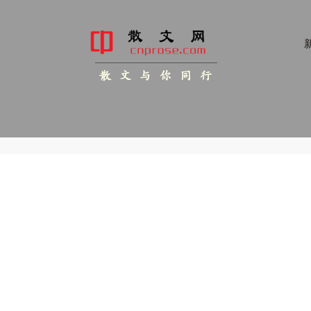
新
散 文 与 你 同 行