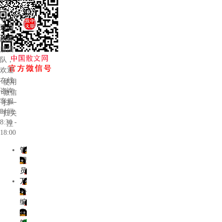
在线
客服
手机
返回
专业
扫一
顶部
的客
扫访
服团
问移
队，
动版
欢迎
在线
使用
咨询
微信
客服
扫一
时间:
扫关
8:30 -
注
18:00
管
理
员
万
松
编
辑