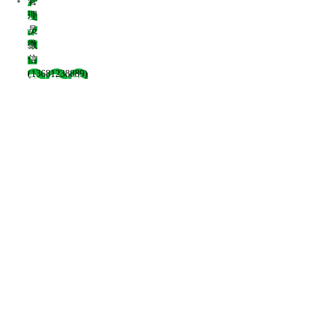
管
理
员
微
信
(13681238889)