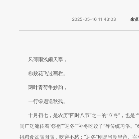
2025-05-16 11:43:03
来源
风薄雨浅闹天寒，
柳败花飞过画栏。
两叶青荷争妙韵，
一行绿翅送秋残。
十月初七，是农历“四时八节”之一的“立冬”，也是
间广泛流传着“祭祖”“迎冬”“补冬吃饺子”等传统习俗
得粮食盆满囤满，吃穿不愁；“迎冬”则是当朝皇帝、宰