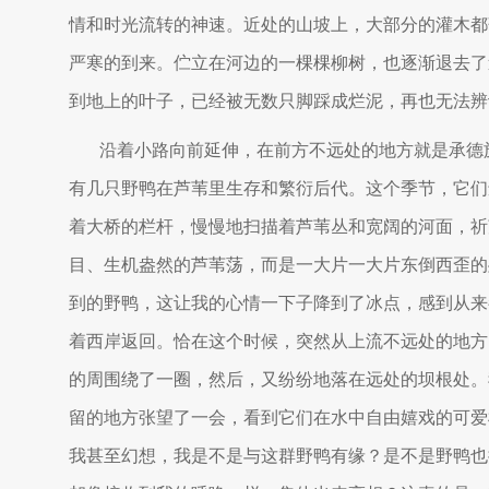
情和时光流转的神速。近处的山坡上，大部分的灌木都
严寒的到来。伫立在河边的一棵棵柳树，也逐渐退去了
到地上的叶子，已经被无数只脚踩成烂泥，再也无法辨
沿着小路向前延伸，在前方不远处的地方就是承德
有几只野鸭在芦苇里生存和繁衍后代。这个季节，它们
着大桥的栏杆，慢慢地扫描着芦苇丛和宽阔的河面，祈
目、生机盎然的芦苇荡，而是一大片一大片东倒西歪的
到的野鸭，这让我的心情一下子降到了冰点，感到从来
着西岸返回。恰在这个时候，突然从上流不远处的地方
的周围绕了一圈，然后，又纷纷地落在远处的坝根处。
留的地方张望了一会，看到它们在水中自由嬉戏的可爱
我甚至幻想，我是不是与这群野鸭有缘？是不是野鸭也