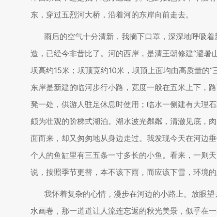
东，穿过五烈河大桥，沿着河的东岸向前走去。
雨后的空气十分清新，我摘下口罩，深深地呼吸着
造，已经今非昔比了。河的西岸，是清王朝修建“避暑
坝高约15米；坝顶宽约10米，坝顶上面均由高质量的
东岸是新建的临河步行小路，宽度一般在五米上下，路
凳一处，供游人驻足休息时使用；临水一侧建有大理石
颇为壮观的阶梯式湖泊。湖水波光粼粼，清澈见底，肉
面而来，却又匆匆地从身边走过。我发现今天在河边垂
个人的鱼缸里有三五条一寸多长的小鱼。看来，一则天
说，按照季节更替，本不该下雨，而应该下雪，环境的
我怀着复杂的心情，漫步在河边的小路上。放眼望
水画卷，那一道道让人流连忘返的秋光美景，似乎在一