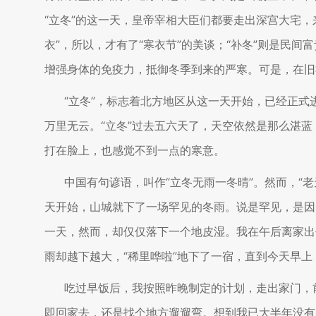
“立冬”的这一天，皇帝宰相大臣们都要走出深宫大宅
衣”，所以，才有了“寒衣节”的美谈；“补冬”则是民
增强身体的免疫力，抵御冬季到来的严寒。可是，在旧
“立冬”，标志着北方地区从这一天开始，已经正式
万里无云。“立冬”过去五六天了，天空依然是那么湛
打在脸上，也感觉不到一点的寒意。
中国有句谚语，叫作“立冬无雨一冬晴”。然而，“
天开始，山城就下了一场罕见的冬雨。说是罕见，是因
一天，然而，却仅仅落下一个地皮湿。我在午后离家出
雨却越下越大，“稀里哗啦”地下了一宿，直到今天早上
吃过早饭后，我按照昨晚制定的计划，走出家门，
即回家去，还是找个地方遛遛弯。想到我已大半年没有