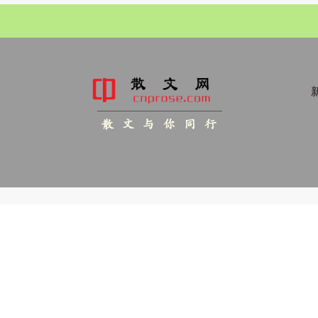
新
散 文 与 你 同 行