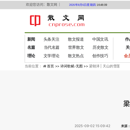
欢迎您访问：散文网 ｜
2026年8月6日星期四
16:46:09
新闻
头条关注
散文报道
中国文讯
作
名篇
当代名篇
世界散文
历史散文
关
理论
文学理论
散文热点
创作技巧
会
当前位置：
首页 >>
诗词歌赋-无图 >>
梁朝泽 | 天山的雪莲
梁
2025-09-02 15:09:42
来源