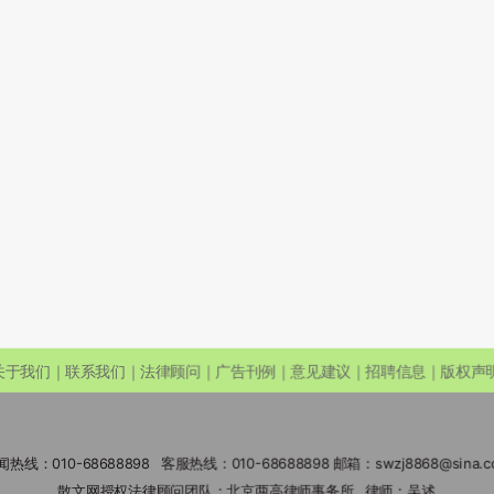
关于我们｜联系我们｜法律顾问｜广告刊例｜意见建议｜招聘信息｜版权声
闻热线：010-68688898 客服热线：010-68688898 邮箱：swzj8868@sina.c
散文网授权法律顾问团队：北京两高律师事务所 律师：吴述