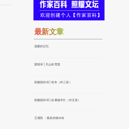
最新文章
温暖的记忆
梁朝泽 | 天山的雪莲
邵建国诗词 | 初冬（外三首）
邵建国诗词 | 处暑硕丰忙（外五首）
王满院 ：孤寂的德令哈