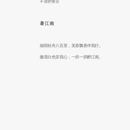
不变的誓言
暑江南
烟雨轻舟八百里，芙蓉飘香伴我行。
徽居白色安我心，一拱一拱醉江南。