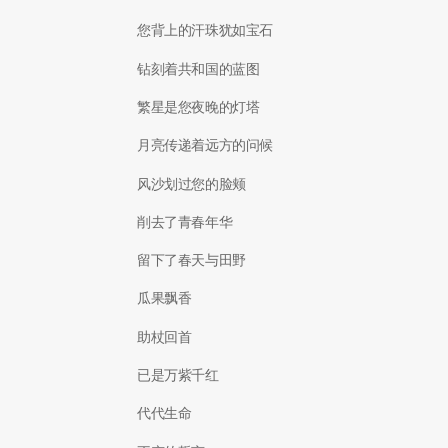
您背上的汗珠犹如宝石
钻刻着共和国的蓝图
繁星是您夜晚的灯塔
月亮传递着远方的问候
风沙划过您的脸颊
削去了青春年华
留下了春天与田野
瓜果飘香
助杖回首
已是万紫千红
代代生命