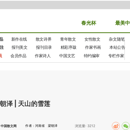
春光
杯
最美中
品
新作在线
散文诗界
青年散文
女性散文
杂文随笔
注
报刊美文
报刊目录
精彩序跋
作家书画
本站公告
员
会员作品
作家诗人
中国文艺
特约编审
专栏作家
朝泽 | 天山的雪莲
作者：河南省 梁朝泽
浏览量:
3212
：中国散文网