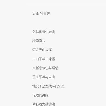
天山的雪莲
您从硝烟中走来
轻弹弹片
迈入天山大漠
一口干粮一捧雪
支撑您信念与理想
民主平等与自由
地窝子是您战斗的堡垒
无遮的身躯
耕耘着戈壁沙漠