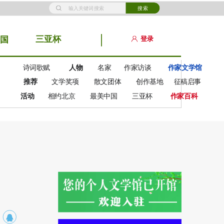
搜索
三亚杯
登录
国
诗词歌赋
人物
名家
作家访谈
作家文学馆
推荐
文学奖项
散文团体
创作基地
征稿启事
活动
相约北京
最美中国
三亚杯
作家百科