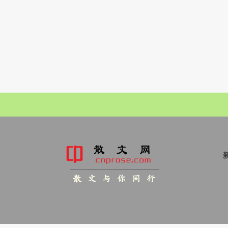
新
散 文 与 你 同 行