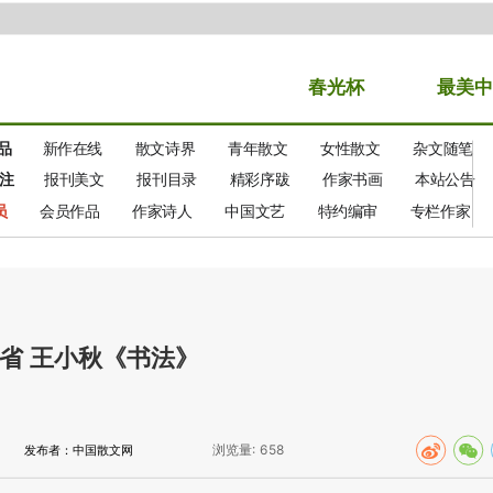
春光
杯
最美中
品
新作在线
散文诗界
青年散文
女性散文
杂文随笔
注
报刊美文
报刊目录
精彩序跋
作家书画
本站公告
员
会员作品
作家诗人
中国文艺
特约编审
专栏作家
省 王小秋《书法》
浏览量:
658
发布者：中国散文网