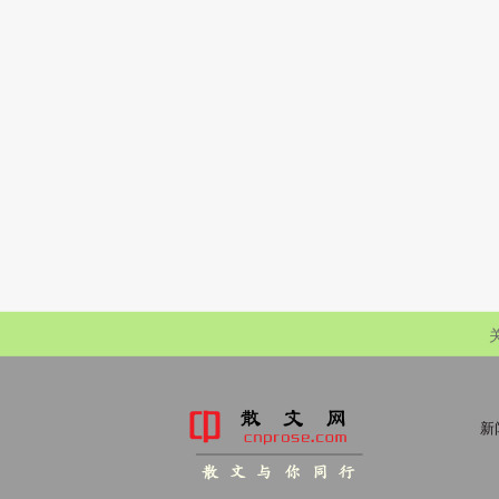
新
散 文 与 你 同 行