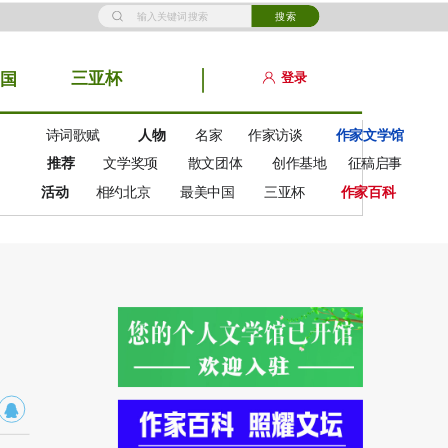
搜索
三亚杯
登录
国
诗词歌赋
人物
名家
作家访谈
作家文学馆
推荐
文学奖项
散文团体
创作基地
征稿启事
活动
相约北京
最美中国
三亚杯
作家百科