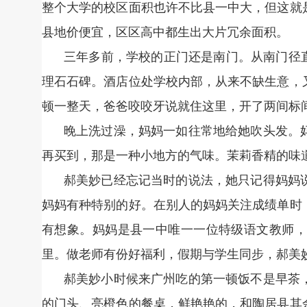
整个大学的校区面积也许不比县一中大，但这就
县地价便宜，区区高中都生出大片冗余面积。
三年多前，学校的正门还是南门。从南门径
理石石碑。酒店位处学校内部，从来不缺生意，
顿一整天，爸爸咬咬牙说就住这里，开了两间标
晚上洗过澡，妈妈一如往常地给她吹头发。
再买到，那是一种小地方的气味。茉莉香精的味
郝美妙已经忘记当时的说法，她只记得妈妈
妈妈有种特别的好。在别人的妈妈关注成绩单时
有想象。妈妈是县一中唯一一位特级语文教师，
里。做老师有份好福利，假期与学生同步，郝美
郝美妙小时候来广州吃的第一顿饭不是早茶
的门头、亮橙色的餐桌，鲜艳艳的，和陶居县其