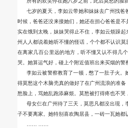
所有的欢笑停在她八岁之前，此后莫愁的脸
七岁的夏天，李如云带她和妹妹去广州找爸
时候，爸爸还没来接她们，她还在担心爸爸是不
实在饿到太晚，妹妹哭得止不住，李如云烦躁起
州人人都说着她听不懂的怪话，个个都不认识莫
在离家几百公里远的地方，听不懂又认不得几个
哭。她算运气好，碰上个附近值班出来买烟的警
李如云被警察教育了一顿，憋了一肚子火。
得莫愁这个木脑壳真的做好了在广州流浪的准备
愁脸上，骂她乱跑添麻烦。莫愁被打得疼也不哭
母女仨在广州待了三天，莫思凡都没出现，
子不要离家。她特别喜欢陶居县，一砖一瓦她都
…… ……