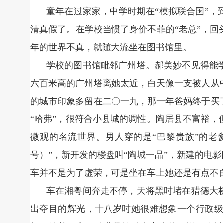
童年在过家家，中学时期在“模拟联合国”
清真假了。在学校当惯了身价不菲的“老总”，
年的世界不真，就随大流坐在图书馆里。
学校的图书馆毗邻广州塔。郝美妙不见得能
六百米高的广州塔离她太近，白天像一支被人从
的城市印象多留在二〇一九，那一年爸妈终于买
“哈弗”，很符合小县城的调性。陶居县不富裕
微观的名流世界。男人穿的是“巴黎贵族”的老爹
号）”，新开发的楼盘叫“陶城一品”，新建的电
车并不是为了虚荣，可是坐在车上她还是有点不
车在湘粤间奔走不停，天将黑时堵在猎德大
出夺目的辉光，十八岁时她很难想象一个行政级