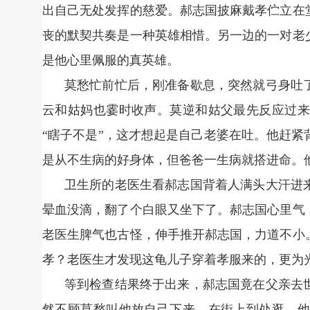
出自己无处发挥的慈爱。郝志国披麻戴孝伫立在
丧的默契共奏是一种英雄相惜。另一边的一对老
是他心里佩服的真英雄。
莫愁忙前忙后，刚准备歇息，突然就弓身吐
云和姑妈也霎时收声。莫逆和姑父最先反应过来
“瞎子不是”，这才想起是自己老婆在吐。他赶
是从不生病的好身体，但爸爸一生病就搭进命。
卫生所的老医生看郝志国背着人满头大汗进
晕血没滴，翻了个白眼又坐下了。郝志国心里气
老医生脾气也古怪，伸手推开郝志国，力道不小
孝？老医生才发现这龟儿子穿着孝服来的，更为光
等到检查结果终于出来，郝志国竟在父亲去
然不顾莫愁叫他放自己下来，在街上到处逛。他