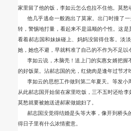
家里留了他的饭，李如云怎么也拉不住他。莫愁
他几乎逃命一般跑出了莫家。出门时撞了一
转，警惕地打量，看起来不是温顺的个性。这是
看着郝志国和妹妹碰上、妈妈没留得住客。淡淡
她，她也不避，早就料准了自己的不作为不足以
李如云说，木脑壳！送上门的实惠女婿把握
的好饭菜。沾郝志国的光，红烧肉是逢年过节才
李如云的思想工作做到第二年夏天。等发小
从此郝志国开始留在家里吃饭，三不五时还给李
莫愁就要被她送进郝家做媳妇了。
郝志国没觉得结婚是头等大事，像开到桥头
得日子里有什么浓情蜜意。