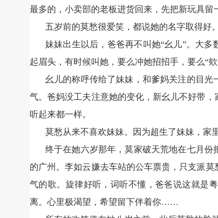
最多的，小卖部的老板进货回来，先把新玩具留
五岁前的莫愁很爱笑，都说她的名字取得好
妹妹出生以后，爸爸再不叫她“幺儿”。大多
起眉头，有时候叫她，要么冲她招招手，要么“欸
幺儿的称呼传给了妹妹，和爹妈关注的目光
气。爸妈没工夫注意她的变化，新幺儿不好带，
听起来都一样。
莫愁从来不喜欢妹妹。因为超生了妹妹，家
终于在她六岁那年，莫家破天荒地在七月份
的广州。李如云嫌去车站的公车票贵，只支派莫
气的歌。旋律好听，词听不懂，爸爸说这就是粤
离。心里极渴望，希望留下伴着你……