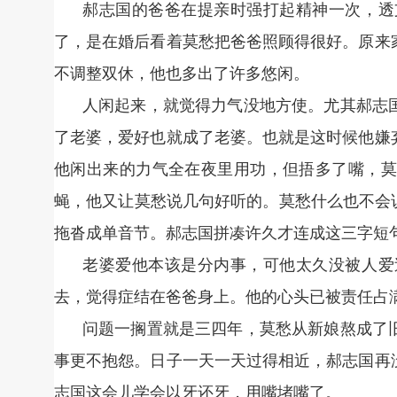
郝志国的爸爸在提亲时强打起精神一次，透
了，是在婚后看着莫愁把爸爸照顾得很好。原来
不调整双休，他也多出了许多悠闲。
人闲起来，就觉得力气没地方使。尤其郝志
了老婆，爱好也就成了老婆。也就是这时候他嫌
他闲出来的力气全在夜里用功，但捂多了嘴，莫
蝇，他又让莫愁说几句好听的。莫愁什么也不会
拖沓成单音节。郝志国拼凑许久才连成这三字短
老婆爱他本该是分内事，可他太久没被人爱
去，觉得症结在爸爸身上。他的心头已被责任占
问题一搁置就是三四年，莫愁从新娘熬成了
事更不抱怨。日子一天一天过得相近，郝志国再
志国这会儿学会以牙还牙，用嘴堵嘴了。