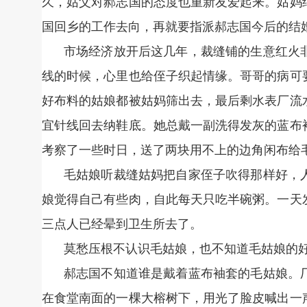
久，姑父对郝志国的态度也重新友爱起来。姑妈
国回乡的工作去向，再就要指派郝志国今后的结
市场经济放开后这几年，裁缝铺的生意红火
线的时候，心里也给侄子织起情缘。哥哥的病可
好布料的姑娘都被姑妈筛出去，最后剩水表厂流
宜针线回去纳鞋底。她总戴一副洗得发灰的蓝布
考察了一些时日，送了两块用不上的边角闲布给
毛姑娘听裁缝姑妈把自家侄子吹得那样好，
娘觉得自己有些肉，自此每天只吃半碗粥。一天
三点人已经晕到卫生所去了。
莫愁压根不认识毛姑娘，也不知道毛姑娘的
郝志国不知道谁是戴着蓝布袖套的毛姑娘。
在食堂南面的一棵大榕树下，用光了脸皮喊出一