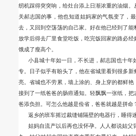
纫机踩得突突响，给灶台添上日渐浓重的油烟。
关郝志国的事，他也知道姑妈家的气氛变了，最
去，又回到空荡荡的自己家。好在他已经到了能
放学后得去厂里食堂吃饭，吃完饭回家的路必经
饿成了瘦高个。
小县城十年如一日，不长进，郝志国也十年
专。日子似乎有盼头了，他在省城里看到很多新
亮。省城也不劳累，墙上涂的、身上穿的都鲜艳
接到了一纸爸爸的肠癌通知。轻飘飘一张纸，把
爸添负担。可怎么他越是俭省，爸爸就越是拼命
返乡的班车摇过裁缝铺隔壁的电器行，睡得
姑妈自流产以后再也没怀孕。人人都说姑父