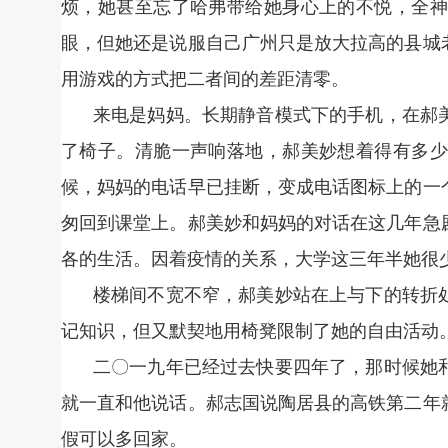
烦，她甚至忘了哈弗带给她身心上的不悦，全神
眼，但她还是说服自己广州只是放大拉高的县城
用游戏的方式把二者间的差距清零。
来电是妈妈。长期静音模式下的手机，在郝
了椅子。清脆一声响落地，郝美妙想着得有多少
候，妈妈的电话早已挂断，变成电话图标上的一
匆回到课堂上。郝美妙和妈妈的对话在这几年急
各的生活。因着疫情的关系，大学这三年半她很
楼梯间不宽不窄，郝美妙站在上与下的转折
记知识，但又默契地用椅凳限制了她的自由活动
二〇一九年已经过去快要四年了，那时候她
就一直和他说话。郝志国说陶居县的高铁第二年
假可以多回家。