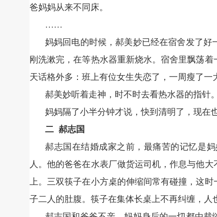
爸妈妈从来不同床。
……
妈妈回电的时候，郝美妙已经在宿舍发了好
刚洗漱完，在等热水器重新烧水。宿舍里飘荡着
天话格外多：班上有位女生失恋了，一周瘦了一
郝美妙听着走神，时不时去看热水器的指针
妈妈隔了小半分钟才说，快到清明了，现在
二 郝志国
郝志国在结婚成家之前，最痛苦的记忆是妈
人。他的爸爸在水表厂做货运司机，作息与他大
上。三双筷子在小方桌的伸缩间常有碰撞，这时
子二人的肚腹。筷子在集体长桌上不再纠缠，人
郝志国和爸爸不亲。妈妈身后的一切都由裁