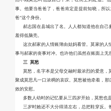
事。他要当爸爸了，爸爸肯定是提前知晓，所以
爸”这个身份。
郝志国在县城出了名。人人都知道他在自己
羞得低脑壳。
这次郝家的人情账簿由姑妈看管。莫家的人
事与郝家的丧事对冲。也许他们虽然在账面上无
三 莫愁
莫愁，名字本是父母交融时最浓烈的爱意，
聚成莫思凡一口浓稠的哀叹。莫愁被他牵着，那
效的安慰。
多数人幼时的记忆要从三四岁开始，莫愁也
三岁时她还不大分得清左右，总把鞋穿反。