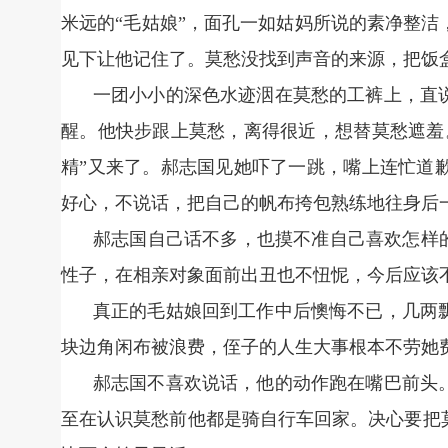
米远的“毛姑娘”，面孔一如姑妈所说的素净整
见下让他记住了。莫愁没找到声音的来源，把饭
一团小小的深色水迹洇在莫愁的工裤上，直
醒。他快步跟上莫愁，离得很近，想替莫愁遮羞
精”又来了。郝志国见她吓了一跳，嘴上连忙道
好心，不说话，把自己的帆布挎包熟练地往身后
郝志国自己话不多，也摸不准自己喜欢怎样
性子，在相亲对象面前出丑也不忸怩，今后应该
真正的毛姑娘回到工作中后懊悔不已，几两
块边角闲布被浪费，侄子的人生大事根本不劳她
郝志国不喜欢说话，他的动作跑在嘴巴前头
至在认识莫愁前他都是骑自行车回家。决心要把