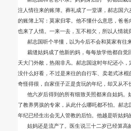
注人情往来的账簿。葬礼成了一堂课，郝志国六
的账簿上写：莫家归零。他不懂什么意思，爸爸
也来了人情。一来一去，互不相欠，所以人情就
郝志国听个半懂，以为今后不会和莫家有往
裁缝姑妈成了他新的妈，每每放学他都自觉
天大门外敞，热闹非凡。郝志国这时年纪还小，
没什么好看，不过是来往的自行车、卖老式冰棍
奇怪得很，自家侄子正是贪玩的年纪，却又从不
他六岁后得到的所有细致关照都来自姑妈。
了教养男孩的专家，从此什么哪吒都不怕。郝志
年纪已经生出会无人管教的后怕。他越是听姑妈
姑妈还是流产了。医生说三十二岁已经算高