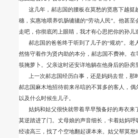
这几年，郝志国的腰板在莫愁的贤惠下越挺
穗，实惠地喂养饥肠辘辘的“劳动人民”。他甚
走吧，你彻底闭上眼睛，我才有心思把你的孙儿
郝志国的爸爸终于听到了儿子的“规劝”。
然恪守着作为贤内助的本分，郝志国不费神。在
筷腌萝卜。父亲这时还安详地躺在他身后的卧房
上一次郝志国经历白事，还是妈妈去世，那
郝志国麻木地招待前来吊唁的不算多的客人，偶
以及什么时候生儿子。
姑妈和姑父很快就带着早早预备好的寿衣来
莫逆踏进了门。丈母娘的声音细长，卡着姑妈呼
经读高三，找了个空地翻起课本来。姑父帮莫愁