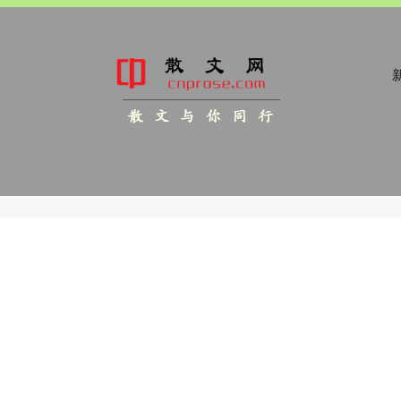
新
散 文 与 你 同 行