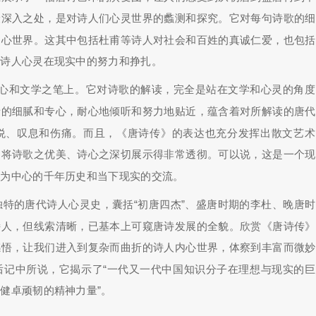
最深入之处，是对诗人们心灵世界的蠡测和探究。它对每句诗歌的细
内心世界。这其中包括杜甫等诗人对社会和百姓的真诚仁爱，也包括
同诗人心灵在现实中的努力和挣扎。
之心和文学之笔上。它对诗歌的解读，完全是站在文学和心灵的角度
者的细腻和专心，耐心地倾听和努力地贴近，蕴含着对所解读的唐代
悦、叹息和伤痛。而且，《唐诗传》的表达也充分发挥出散文艺术
，将诗歌之优美、诗心之深切展示得非常透彻。可以说，这是一个现
学为中心的千年历史和当下现实的交流。
独特的唐代诗人心灵史，囊括“初唐四杰”、盛唐时期的李杜、晚唐
诗人，但线索清晰，已基本上可窥唐诗发展的全貌。欣赏《唐诗传》
感悟，让我们进入到复杂而曲折的诗人内心世界，体察到丰富而微妙
后记中所说，它揭示了“一代又一代中国知识分子在理想与现实的巨
健卓顽韧的精神力量”。