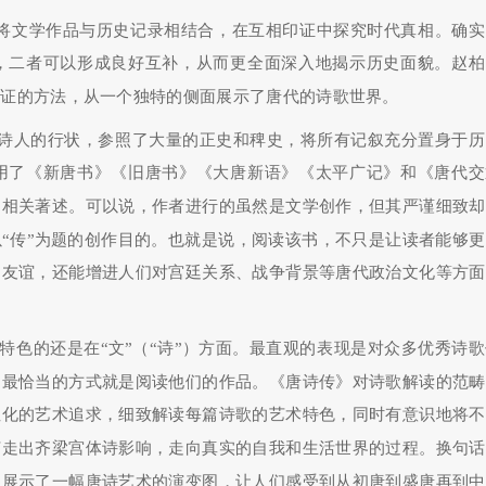
是将文学作品与历史记录相结合，在互相印证中探究时代真相。确实
，二者可以形成良好互补，从而更全面深入地揭示历史面貌。赵柏
互证的方法，从一个独特的侧面展示了唐代的诗歌世界。
位诗人的行状，参照了大量的正史和稗史，将所有记叙充分置身于历
用了《新唐书》《旧唐书》《大唐新语》《太平广记》和《唐代交
的相关著述。可以说，作者进行的虽然是文学创作，但其严谨细致却
“传”为题的创作目的。也就是说，阅读该书，不只是让读者能够
和友谊，还能增进人们对宫廷关系、战争背景等唐代政治文化等方面
。
特色的还是在“文”（“诗”）方面。最直观的表现是对众多优秀诗
们最恰当的方式就是阅读他们的作品。《唐诗传》对诗歌解读的范畴
性化的艺术追求，细致解读每篇诗歌的艺术特色，同时有意识地将不
何走出齐梁宫体诗影响，走向真实的自我和生活世界的过程。换句话
上展示了一幅唐诗艺术的演变图，让人们感受到从初唐到盛唐再到中