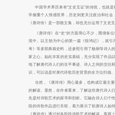
中国学术界历来有“文史互证”的传统，也就
学侧重个人情感世界，历史则更关注政治和社会
《唐诗传》是一部散文集，却也充分运用了文史
《唐诗传》在“史”的方面用心不少，围绕各
境中。以王勃为中心的第一篇《惊鸿记》，就引
考》等多部典籍史料，还参照引用了杨炯等诗人
家之心。如此丰富的史实基础，充分实现了作品以
地了解唐代诗人们的生平事迹、诗人之间的交往
识，可以说是对唐代诗歌历史背景的全方位扫描
当然，《唐诗传》用心最多，也构成它最主要
的解读。显然，在作者看来，了解这些唐代诗人
先是对诗歌艺术的探寻和剖析。它融合诗人们个
段的诗歌作品进行关联，着力展示了初唐诗人如
《唐诗传》通过对各阶段诗歌艺术的解读，客观