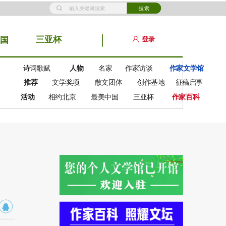
搜索
三亚杯
登录
国
诗词歌赋
人物
名家
作家访谈
作家文学馆
推荐
文学奖项
散文团体
创作基地
征稿启事
活动
相约北京
最美中国
三亚杯
作家百科