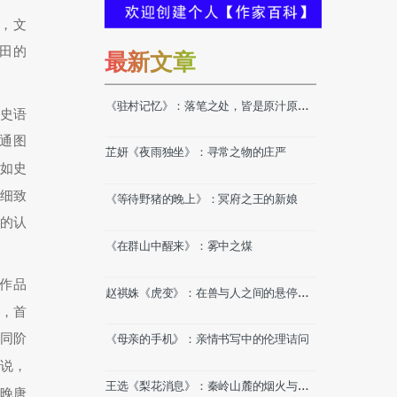
，文
田的
最新文章
《驻村记忆》：落笔之处，皆是原汁原味
史语
的乡土故事
通图
芷妍《夜雨独坐》：寻常之物的庄严
如史
更细致
《等待野猪的晚上》：冥府之王的新娘
的认
《在群山中醒来》：雾中之煤
歌作品
赵祺姝《虎变》：在兽与人之间的悬停时
刻
，首
同阶
《母亲的手机》：亲情书写中的伦理诘问
说，
王选《梨花消息》：秦岭山麓的烟火与守
晚唐