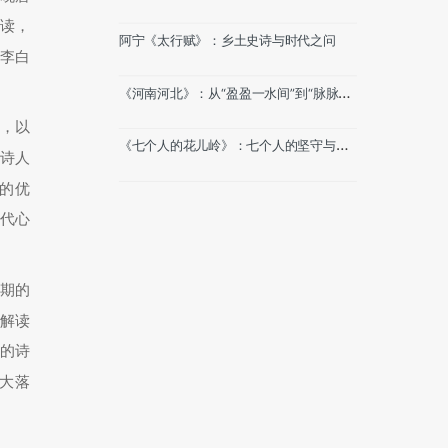
望
读，
阿宁《太行赋》：乡土史诗与时代之问
李白
《河南河北》：从“盈盈一水间”到“脉脉不
得语”
，以
《七个人的花儿岭》：七个人的坚守与一
诗人
个时代的微光
的优
代心
时期的
解读
的诗
大落