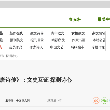
春光
杯
最美中
品
新作在线
散文诗界
青年散文
女性散文
杂文随笔
注
报刊美文
报刊目录
精彩序跋
作家书画
本站公告
员
会员作品
作家诗人
中国文艺
特约编审
专栏作家
互证 探测诗心
唐诗传》：文史互证 探测诗心
浏览量:
47
发布者：中国散文网