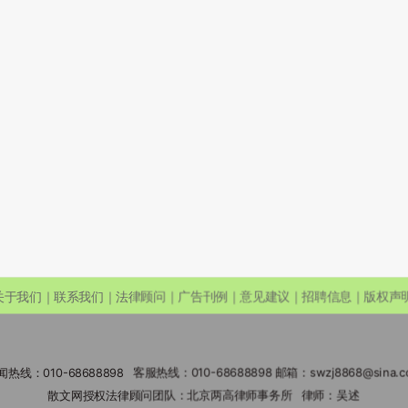
关于我们｜联系我们｜法律顾问｜广告刊例｜意见建议｜招聘信息｜版权声
闻热线：010-68688898 客服热线：010-68688898 邮箱：swzj8868@sina.c
散文网授权法律顾问团队：北京两高律师事务所 律师：吴述