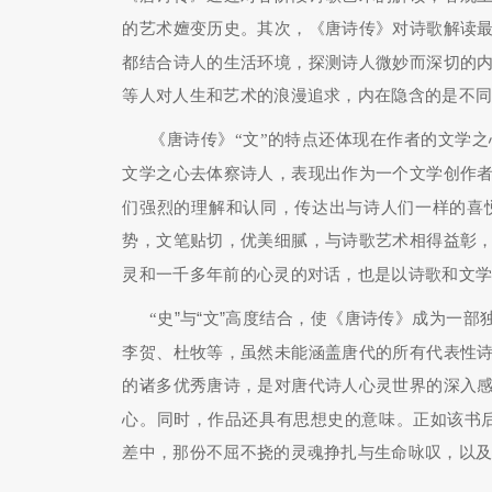
的艺术嬗变历史。其次，《唐诗传》对诗歌解读
都结合诗人的生活环境，探测诗人微妙而深切的
等人对人生和艺术的浪漫追求，内在隐含的是不
《唐诗传》“文”的特点还体现在作者的文学
文学之心去体察诗人，表现出作为一个文学创作
们强烈的理解和认同，传达出与诗人们一样的喜
势，文笔贴切，优美细腻，与诗歌艺术相得益彰
灵和一千多年前的心灵的对话，也是以诗歌和文
“
史”与“文”高度结合，使《唐诗传》成为一部
李贺、杜牧等，虽然未能涵盖唐代的所有代表性
的诸多优秀唐诗，是对唐代诗人心灵世界的深入
心。同时，作品还具有思想史的意味。正如该书
差中，那份不屈不挠的灵魂挣扎与生命咏叹，以及