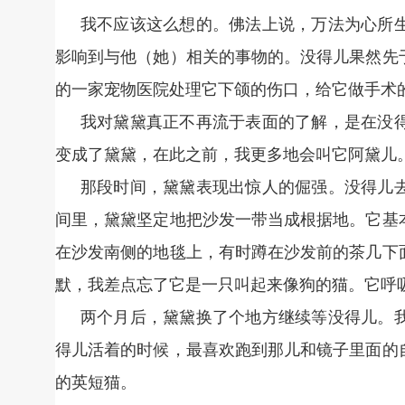
我不应该这么想的。佛法上说，万法为心所
影响到与他（她）相关的事物的。没得儿果然先
的一家宠物医院处理它下颌的伤口，给它做手术
我对黛黛真正不再流于表面的了解，是在没
变成了黛黛，在此之前，我更多地会叫它阿黛儿
那段时间，黛黛表现出惊人的倔强。没得儿
间里，黛黛坚定地把沙发一带当成根据地。它基
在沙发南侧的地毯上，有时蹲在沙发前的茶几下
默，我差点忘了它是一只叫起来像狗的猫。它呼
两个月后，黛黛换了个地方继续等没得儿。
得儿活着的时候，最喜欢跑到那儿和镜子里面的
的英短猫。