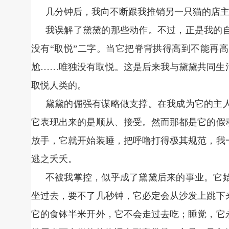
几分钟后，我向不断跟我推销另一只猫的店
我误解了黛黛的那些动作。不过，正是我的
没有“取悦”二字。当它把脊背拱得高到不能再
尬……唯独没有取悦。这是后来我与黛黛共同生
取悦人类的。
黛黛的倔强有谋略做支撑。在我成为它的主
它表现出来的是顺从、接受。然而那都是它的假
放手，它就开始装睡，把呼噜打得极其规范，我
逃之夭夭。
不被我掌控，似乎成了黛黛后来的事业。它
坐过去，要不了几秒钟，它必定会从沙发上跳下
它的食钵半米开外，它不会走过去吃；睡觉，它