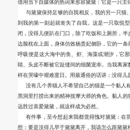
借用当下自媒体的热词来形容黛黛：它是一只主
与黛黛保持足够的自我相反，我的另一只猫、
到我的第一刻起就丧失了自我。这是一只取悦型
闭，没得儿便趴在门口，除了吃饭和上厕所，半
边脸枕在上面，身体仿效杨贵妃侧卧，它的一条
呼吸便是这大海中的鱼、虾、海藻或潮汐，它那
睛、头皮不断被它趾缝间的细菌宠幸。当我离家
样在哭嚎中艰难度日。用最通俗的话讲：没得儿
没有几个养猫人不希望自己的猫是一个黏人
黑洞里打捞出来的精神按摩大师的角色。黏人的
远胜过喜爱黛黛，就这样成为必然。
有件事，至今想起来我都觉得愧对黛黛：在
想：要是没得儿早于黛黛离开，我该怎么跟黛黛