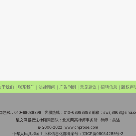
关于我们｜联系我们｜法律顾问｜广告刊例｜意见建议｜招聘信息｜版权声
闻热线：010-68688898 客服热线：010-68688898 邮箱：swzj8868@sina.c
散文网授权法律顾问团队：北京两高律师事务所 律师：吴述
© 2006-2022
www.cnprose.com
中华人民共和国工业和信息化部备案号：
京ICP备06034285号-2