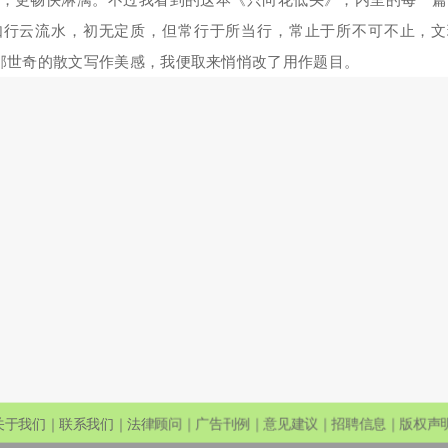
，更畅快淋漓。不过我看到的这本《只向花低头》，内里的每一篇
如行云流水，初无定质，但常行于所当行，常止于所不可不止，文
邹世奇的散文写作美感，我便取来悄悄改了用作题目。
关于我们｜联系我们｜法律顾问｜广告刊例｜意见建议｜招聘信息｜版权声