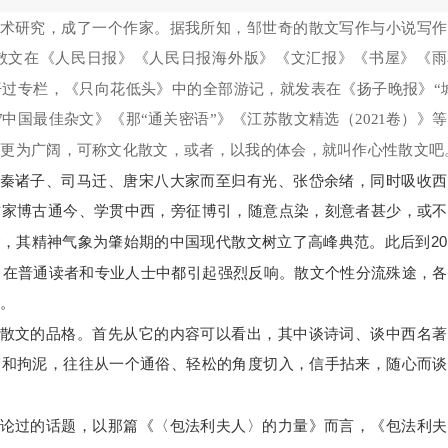
术研究，成了一个作家。据我所知，邹世奇的散文写作与小说写作
散文在《人民日报》《人民日报海外版》《文汇报》《书屋》《雨
过专栏，《只向花低头》中的全部游记，就发表在《扬子晚报》“
7中国最佳杂文》《那“通关密语”》《江苏散文精选（2021卷）》
向更为广阔，可称文化散文，或者，以我的体会，就叫作心性散文吧
秦诸子、司马迁、唐宋八大家而至归有光、张岱余绪，同时吸收西
作家博古通今、学贯中西，旁征博引，随意点染，刻意者甚少，或不
，其精神气象为肇始期的中国现代散文树立了高峰典范。此后到2
，在普通读者和专业人士中都引起强烈反响。散文个性分流殊途，
底。
散文的品格。首先从它的内容可以看出，其中谈诗词、谈中西名著
束和拘泥，往往从一个通俗、轻松的角度切入，信手拈来，随心而谈
论过的话题，以那篇《〈包法利夫人〉的力量》而言，《包法利夫