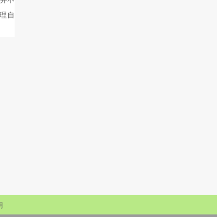
并不
理自
明