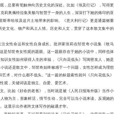
观，总要将笔触伸向历史文化的深处。比如《埃及行记》，写得更
后克莉奥佩特拉集美貌与智慧于一身的人生，深深打下她的烙印的亚
克里斯蒂给埃及这片土地带来的影响。《意大利行记》更是通篇侧重
历史文化、物产和风土人情。历史和人文，贯穿了这本散文集中的
关注女性命运和女性自身成长。批评家张莉在邹世奇小说集《牧马
”这是邹世奇女性观的题眼。这一题眼存在于她的小说中，同样也
讨知识女性如何获得人生的幸福，《只向花低头》写闺密友人，她是
在小说还是散文中，邹世奇始终敏感于一个问题，女性怎样成为理想
和艺术，对什么都不低头。”这一篇的标题索性就叫《只向花低头
女性观，关键词该是独立、自爱、爱艺术。
文。比如《好命的老爸》，当时就是被《人民日报海外版》当作小
的人物为主，形象鲜活，情节生动，完全可以当小说来读。反观她的
韵。这显示出作者跨文体写作的融通才华。