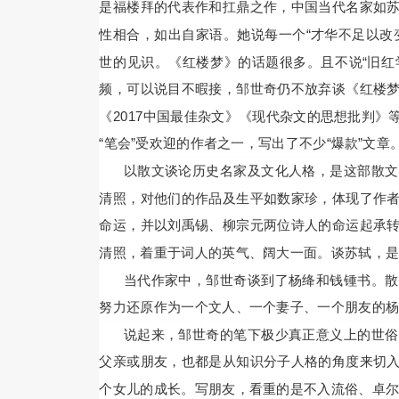
是福楼拜的代表作和扛鼎之作，中国当代名家如
性相合，如出自家语。她说每一个“才华不足以改
世的见识。《红楼梦》的话题很多。且不说“旧红
频，可以说目不暇接，邹世奇仍不放弃谈《红楼
《2017中国最佳杂文》《现代杂文的思想批判
“笔会”受欢迎的作者之一，写出了不少“爆款”文
以散文谈论历史名家及文化人格，是这部散文
清照，对他们的作品及生平如数家珍，体现了作
命运，并以刘禹锡、柳宗元两位诗人的命运起承
清照，着重于词人的英气、阔大一面。谈苏轼，
当代作家中，邹世奇谈到了杨绛和钱锺书。散
努力还原作为一个文人、一个妻子、一个朋友的
说起来，邹世奇的笔下极少真正意义上的世俗
父亲或朋友，也都是从知识分子人格的角度来切
个女儿的成长。写朋友，看重的是不入流俗、卓