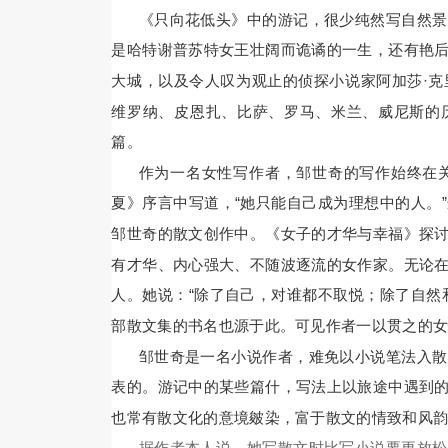
《只向花低头》中的游记，很少纯然写自然景
是哈特谢普苏特女王壮阔而诡谲的一生，还有艳
大城，以及令人叹为观止的侦探小说家阿加莎·
维罗纳、皮恩扎、比萨、罗马、米兰、威尼斯的
篇。
作为一名女性写作者，邹世奇的写作始终在
夏》序言中写道，“她只能自己成为理想中的人。
邹世奇的散文创作中。《女子的才华与幸福》探
有才华、内心强大、不随波逐流的女作家。无论
人。她说：“除了自己，对谁都不取悦；除了自然
部散文集的书名也源于此。可见作者一以贯之的
邹世奇是一名小说作者，难免以小说笔法入散
表的。游记中的某些篇什，写法上以旅途中遇到
也常有散文化的意境皴染，富于散文的情致和风