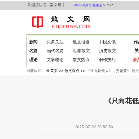
欢迎您访问：散文网 ｜
2026年8月7日星期五
5:32:28
新闻
头条关注
散文报道
中国文讯
作
名篇
当代名篇
世界散文
历史散文
关
理论
文学理论
散文热点
创作技巧
会
当前位置：
首页 >>
散文观点 >>
《只向花低头》：姿态蔓生 散
《只向花低
2025-07-02 20:59:50