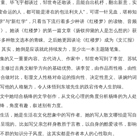
苏童、毕飞宇都谈过，邹世奇还敢谈，且能自出机杼，翻出新意，实
变命运的人，都可能是潜在的包法利夫人”，可谓一针见血，堪称
学”与“新红学”，只看当下流行着多少种讲《红楼梦》的读物、音
梦》。她谈《红楼梦》的第一篇文章《扬钗抑黛的人是怎么想的》获
》等多种散文选本的青睐。之后她更因谈论《红楼梦》成为《文汇报
章。其实，她倒是应该就此持续发力，至少出一本主题随笔集。
集的又一重要内容。古代诗人、作家中，邹世奇写到了李贺、苏轼
者主修过古典文献学方向的基础优势。谈李贺，由作品而性格，由性
转合做对比，彰显文人性格对命运的指向性、决定性意义。谈婉约词
是写他的人格魅力，令人体悟到东坡先生的跌宕传奇人生韵味。
文中她结合杨绛的文学创作，从文化心理的角度分析杨绛的为人处
杨绛，角度有趣，叙述别有力度。
生活，她是生活在文化想象中的写作者。她的写人散文哪怕是写自
入呈现的。比如写父亲怎样身教胜于言教，以自身的酷爱读书，影响
尔不群的知识分子风度。这其实都是作者本人的心性取向。