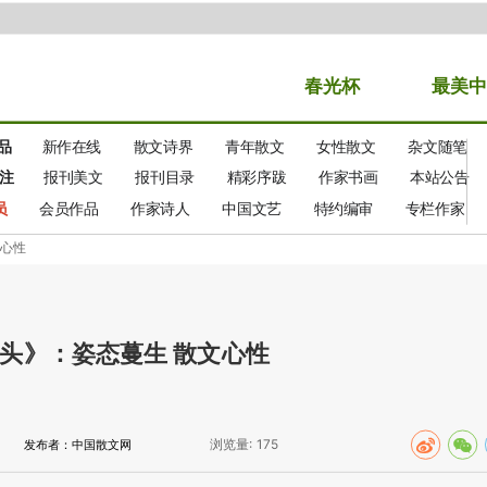
春光
杯
最美中
品
新作在线
散文诗界
青年散文
女性散文
杂文随笔
注
报刊美文
报刊目录
精彩序跋
作家书画
本站公告
员
会员作品
作家诗人
中国文艺
特约编审
专栏作家
文心性
头》：姿态蔓生 散文心性
浏览量:
175
发布者：中国散文网