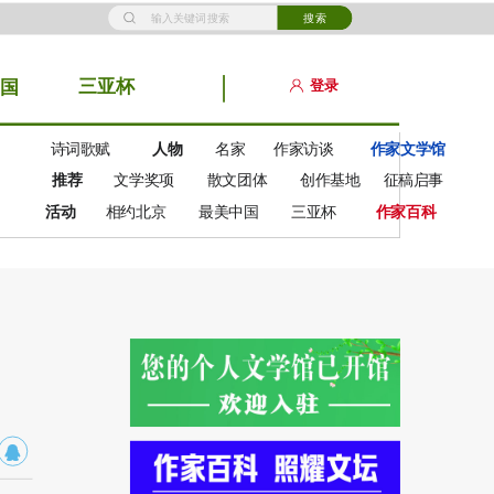
搜索
三亚杯
登录
国
诗词歌赋
人物
名家
作家访谈
作家文学馆
推荐
文学奖项
散文团体
创作基地
征稿启事
活动
相约北京
最美中国
三亚杯
作家百科