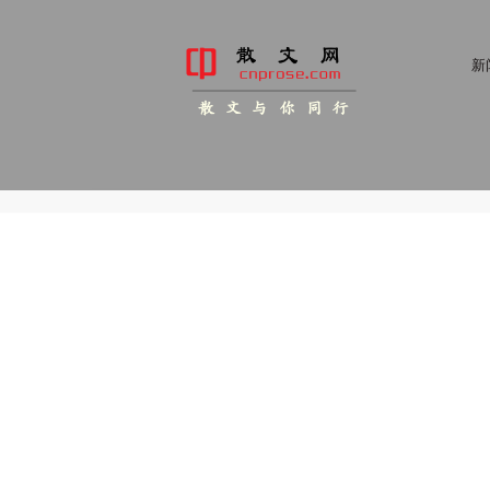
新
散 文 与 你 同 行