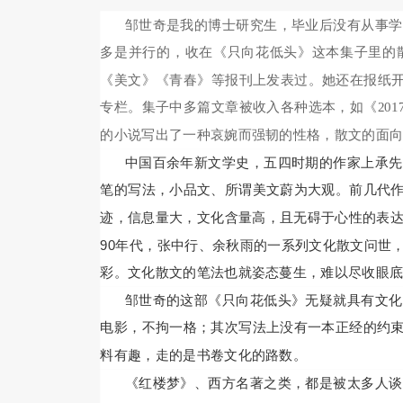
邹世奇是我的博士研究生，毕业后没有从事学
多是并行的，收在《只向花低头》这本集子里的
《美文》《青春》等报刊上发表过。她还在报纸开
专栏。集子中多篇文章被收入各种选本，如《201
的小说写出了一种哀婉而强韧的性格，散文的面
中国百余年新文学史，五四时期的作家上承先
笔的写法，小品文、所谓美文蔚为大观。前几代
迹，信息量大，文化含量高，且无碍于心性的表达
90年代，张中行、余秋雨的一系列文化散文问世
彩。文化散文的笔法也就姿态蔓生，难以尽收眼
邹世奇的这部《只向花低头》无疑就具有文化
电影，不拘一格；其次写法上没有一本正经的约
料有趣，走的是书卷文化的路数。
《红楼梦》、西方名著之类，都是被太多人谈