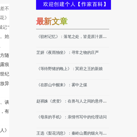
差不
花》
最新文章
城记”
等。她
《驻村记忆》：落笔之处，皆是原汁原味
的乡土故事
。
芷妍《夜雨独坐》：寻常之物的庄严
方随
露痕
《等待野猪的晚上》：冥府之王的新娘
0世纪
各放异
《在群山中醒来》：雾中之煤
赵祺姝《虎变》：在兽与人之间的悬停时
、谈
刻
，有
《母亲的手机》：亲情书写中的伦理诘问
人》
王选《梨花消息》：秦岭山麓的烟火与守