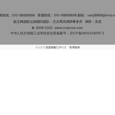
闻热线：010-68688898 客服热线：010-68688898 邮箱：swzj8868@sina.c
散文网授权法律顾问团队：北京两高律师事务所 律师：吴述
© 2006-2022
www.cnprose.com
中华人民共和国工业和信息化部备案号：
京ICP备06034285号-2
本站使用
百度智能门户
搭建
管理登录