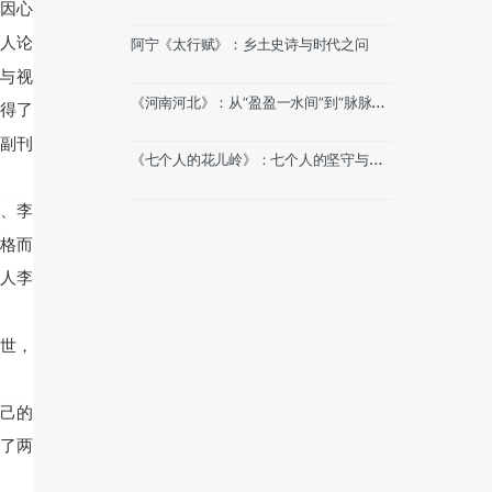
因心
望
知人论
阿宁《太行赋》：乡土史诗与时代之问
频与视
《河南河北》：从“盈盈一水间”到“脉脉不
得了
得语”
》副刊
《七个人的花儿岭》：七个人的坚守与一
个时代的微光
、李
格而
人李
世，
己的
了两