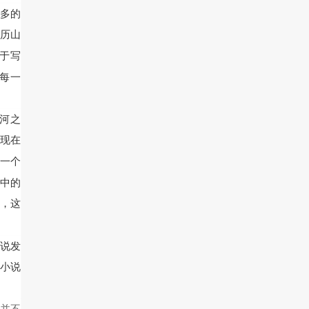
多的
历山
于写
每一
河之
体现在
一个
中的
》，这
说发
小说