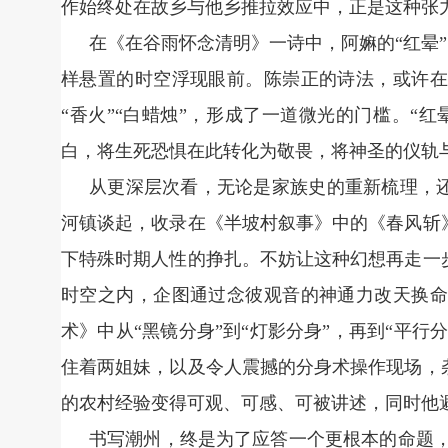
作始终处在故乡与他乡推拉效应中，正是这种张力
在《在谷雨怀念清明》一诗中，阿嫲的“红晕”
样悬置的时空浮现眼前。陈崇正的诗法，或许在
“香火”“白蜡烛”，形成了一道微光的门槛。“
白，将生死恐惧在此转化为敬畏，将神圣的仪轨
从更深层次看，无论是家族史的重新梳理，还
河镇谈起，收录在《半坡村叙事》中的《春风斩
下特殊时期人性的挣扎。不妨让这种幻想再走一
时空之内，企图通过念彼观音的神通力改天换命
术》中从“黑镜分身”到“灯影分身”，再到“平行
住着两姐妹，以及令人震撼的分身术操作现场，
的农村经验变得可观、可感、可被讲述，同时他
书写潮州，终是为了应答一个更根本的命题，“