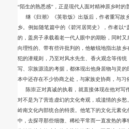
“陌生的熟悉感”，正是现代人面对精神原乡时的
继《归潮》《英歌饭》出版后，作者重写故
乡。例如随笔篇中的《碧河居简史》，作者以“
的，盖房子承载着老一代人眼中的期盼，同时又
向理性的、带有些许批判的，他敏锐地指出故乡
犯的潜规则，乃至对风水先生、香火观念等传统
写、宗族源流的考据，都体现出他身居物与灵的
本中还存在不少协商之处，与家族史协商，与习
陈崇正对真诚的执着，就直接体现在他对写作
对不是为了营造虚幻的文化奇观，或滥情的乡愁
岭南文化内部统合的特质。他笔下的文化元素化
中，去探寻那些细微、稀松平常而一直发热的事