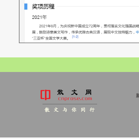
新
散 文 与 你 同 行