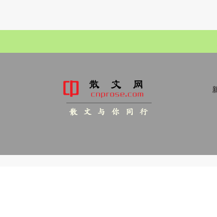
新
散 文 与 你 同 行