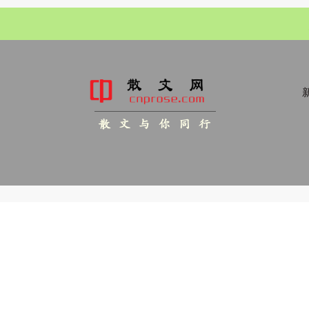
新
散 文 与 你 同 行