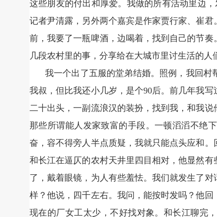
这些朋友的付出和厚爱。我做的所有活动里边，发挥
记者尹清露，另外两个嘉宾是作家贾行家、崔君
前，我要了一瓶啤酒，边喝着，找到自己的节奏
几段农村里的事，分享给在大城市里讨生活的人
我一个出了五服的堂弟结婚。照例，我回村
我叔，但比我还小几岁，是个90后。前几年我
二十出头，一副流浪汉的装扮，找到我，和我说
那些所谓能人发家致富的手段。一顿滔滔不绝下
奋，容不得旁人半点质疑，我就只能点头应和。
和长江在逼仄的农村天井里四目相对，他显然有
了，戴着眼镜，为人有些羞怯。我们就发生了对
样？他说，四千左右。我问，能按时发吗？他回
现在的厂女工太少，不好找对象。和长江聊完，