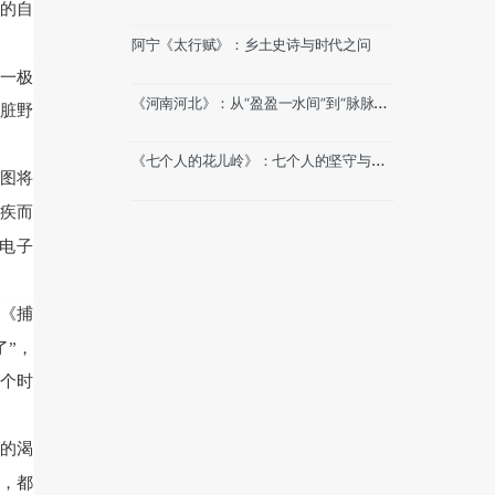
的自
望
阿宁《太行赋》：乡土史诗与时代之问
这一极
《河南河北》：从“盈盈一水间”到“脉脉不
脏野
得语”
《七个人的花儿岭》：七个人的坚守与一
图将
个时代的微光
无疾而
圳电子
如《捕
了”，
那个时
物的渴
疚，都