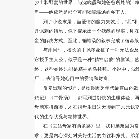
乡土和野蛮的世界，与沈晚霞和她爸爸所处的洁
卑——他依然是那个可能喝蝙蝠汤的乡下人。
到了小说末尾，当爱情的魔力失效后，“我”
具讽刺的结尾，似乎揭示出一个残酷的现实，即
蛮的解决方式。至此，蝙蝠汤的叙事完成了宿命
与此同时，校长的手风琴象征了一种无法企及
它授予主人公，似乎是一种“精神启蒙”的尝试。
终，这些始终只能是精神的乌托邦。小说中，沈晚
厂”，去追寻她心目中的爱情和财富。
反复出现的“肉”，是物质匮乏年代最直白的
鳝记》《牛骨汤》，都写到过饥饿的生理体验。再
母亲东拼西凑，才在祖母生日这天凑到了六元钱交
代的生存状况与精神世界。
在《去姑母家有两条路》里，我和弟弟因为常
求，更是内心深处对美好生活的向往和挣扎。弟弟