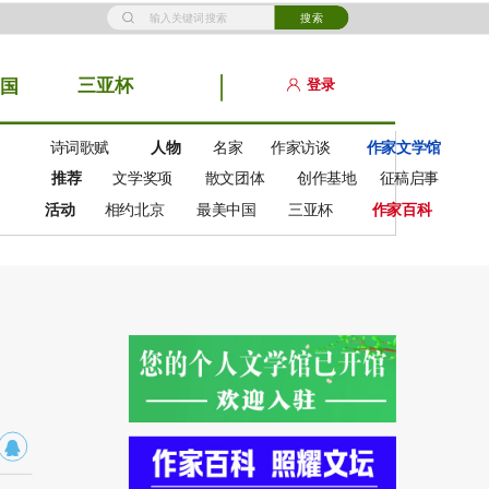
搜索
三亚杯
登录
国
诗词歌赋
人物
名家
作家访谈
作家文学馆
推荐
文学奖项
散文团体
创作基地
征稿启事
活动
相约北京
最美中国
三亚杯
作家百科