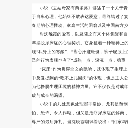
小说《去姑母家有两条路》讲述了一个关于青
于自卑心理，他始终不敢表达爱意，最终错过了
春期的心理悸动、家庭生活的困窘以及中国南方
对沈晚霞的爱慕，以及随之而来个体觉醒和自
年摆脱尿床症的心理契机。它象征着一种精神上的
现“我身上的寒酸”、“背心汗迹斑斑，裤子屁股上
己的行为表现也有了“成熟一点，深沉一点，稳重
“尿床”作为贯穿全文的隐喻，既体现了生理
中反复提到的“吃不上几回肉”的体现，也是主人
为他挣脱生理困境的精神力量。它不仅仅是对成
破与成长的渴望。
小说中的几处意象处理都非常妙。尤其是熬制
怕、恐怖、令人作呕，但又是治疗尿床症的解药，
尊严的最后挣扎。当沈晚霞嘲讽着说出：“回家喝