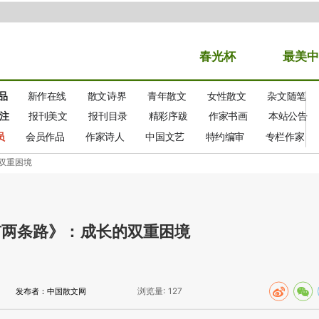
春光
杯
最美中
品
新作在线
散文诗界
青年散文
女性散文
杂文随笔
注
报刊美文
报刊目录
精彩序跋
作家书画
本站公告
员
会员作品
作家诗人
中国文艺
特约编审
专栏作家
双重困境
有两条路》：成长的双重困境
浏览量:
127
发布者：中国散文网