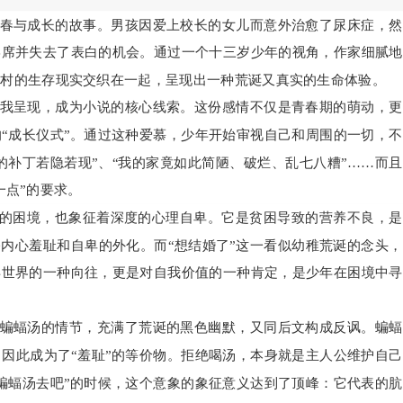
春与成长的故事。男孩因爱上校长的女儿而意外治愈了尿床症，然
宴席并失去了表白的机会。通过一个十三岁少年的视角，作家细腻地
乡村的生存现实交织在一起，呈现出一种荒诞又真实的生命体验。
我呈现，成为小说的核心线索。这份感情不仅是青春期的萌动，更
“成长仪式”。通过这种爱慕，少年开始审视自己和周围的一切，
的补丁若隐若现”、“我的家竟如此简陋、破烂、乱七八糟”……而
一点”的要求。
上的困境，也象征着深度的心理自卑。它是贫困导致的营养不良，
公内心羞耻和自卑的外化。而“想结婚了”这一看似幼稚荒诞的念头
年世界的一种向往，更是对自我价值的一种肯定，是少年在困境中寻
蝙蝠汤的情节，充满了荒诞的黑色幽默，又同后文构成反讽。蝙蝠
因此成为了“羞耻”的等价物。拒绝喝汤，本身就是主人公维护自
蝙蝠汤去吧”的时候，这个意象的象征意义达到了顶峰：它代表的