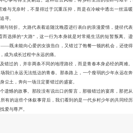
少年心事写得空灵剔透。这种语言风格，将乡村生活的琐碎与艰辛，
苦难与无奈时，不显得过于沉重压抑，而是在冷峻中透出一丝温暖
的追寻。
高潮与转折。大路代表着追随沈晚霞进行表白的浪漫爱情，捷径代
霞而选择的“大路”，这一行为本身就是对常规生活的短暂叛离。遗
终——既未能向心爱的女孩告白，又错过了饱餐一顿的机会，还使得
憾，成为成长过程中永远的痛。
及错过的，并非两条不同的地理路径，而是青春本身必经的两难。
一场我们永远无法抵达的青春。那条路上，一个瘦弱的少年永远在奔
满身尘土，奔向一场注定要错过的盛宴。
个遗憾的故事。那段没有说出口的誓言，那顿错过的宴席，那把从
在所有的这些个体叙事背后，我们看到的是一代乡村少年的共同经历
寻找爱与尊严。