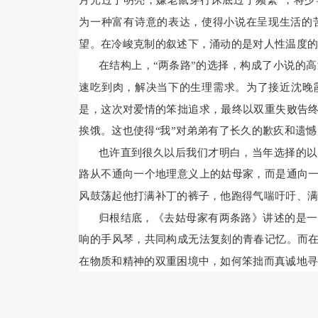
月光过于明亮，嫌老鼠穿行床底过于频繁”，将
为一种富有诗意的表达，使得小说在呈现生活的
望。在冷峻克制的叙述下，涌动的是对人性温度
在结构上，“两条路”的选择，构成了小说的
速吃到肉，解决当下的生理需求。为了接近沈晚
是，这次对爱情的笨拙追求，最终以双重失败告
挨饿。这也使得“我”对弟弟有了长久的歉疚和遗
也许直到很久以后我们才明白，当年选择的以
路从不通向一个地理意义上的姑母家，而是通向
风鼓荡起他打满补丁的裤子，他跑得气喘吁吁、
归根结底，《去姑母家有两条路》讲述的是一
响的手风琴，共同构成无法复刻的青春记忆。而
在物质和精神的双重困境中，如何笨拙而真诚地