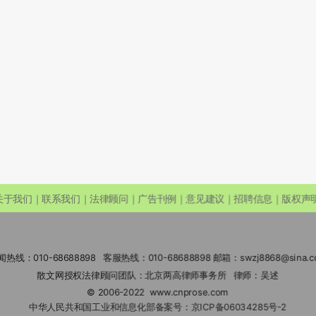
关于我们｜联系我们｜法律顾问｜广告刊例｜意见建议｜招聘信息｜版权声
闻热线：010-68688898 客服热线：010-68688898 邮箱：swzj8868@sina.c
散文网授权法律顾问团队：北京两高律师事务所 律师：吴述
© 2006-2022
www.cnprose.com
中华人民共和国工业和信息化部备案号：
京ICP备06034285号-2