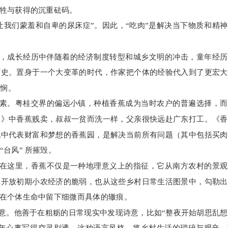
牺牲与获得的沉重砝码。
让我们蒙羞和自卑的尿床症”。因此，“吃肉”是解决当下物质和精
作家，成长经历中伴随着的经济制度转型和城乡文明的冲击，童年经
历史。置身于一个大变革的时代，作家把个体的经验代入到了更宏大
悲悯。
元素。粤桂交界的偏远小镇，种植香蕉成为当时农户的普遍选择，
力》中香蕉贱卖，叔叔一贫而洗一样，父亲很快远赴广东打工。《香
说中代表财富和梦想的香蕉园，是解决当前所有问题（其中包括买肉
台风” 所摧毁。
。在这里，香蕉不仅是一种地理意义上的指征，它从南方农村的景
革开放初期小农经济的脆弱，也从这些乡村日常生活图景中，勾勒出
轮在个体生命中留下细微而具体的辙痕。
意。他善于在粗粝的日常现实中发现诗意，比如“整夜开始胡思乱