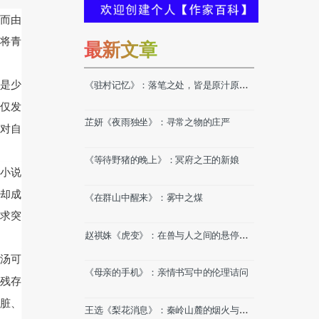
而由
将青
最新文章
是少
《驻村记忆》：落笔之处，皆是原汁原味
的乡土故事
不仅发
芷妍《夜雨独坐》：寻常之物的庄严
且对自
《等待野猪的晚上》：冥府之王的新娘
是小说
，却成
《在群山中醒来》：雾中之煤
求突
赵祺姝《虎变》：在兽与人之间的悬停时
刻
汤可
《母亲的手机》：亲情书写中的伦理诘问
己残存
肮脏、
王选《梨花消息》：秦岭山麓的烟火与守