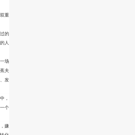
神双重
历过的
的人
而一场
蕉夫
、发
观中，
一个
想，嫌