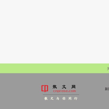
新
散 文 与 你 同 行