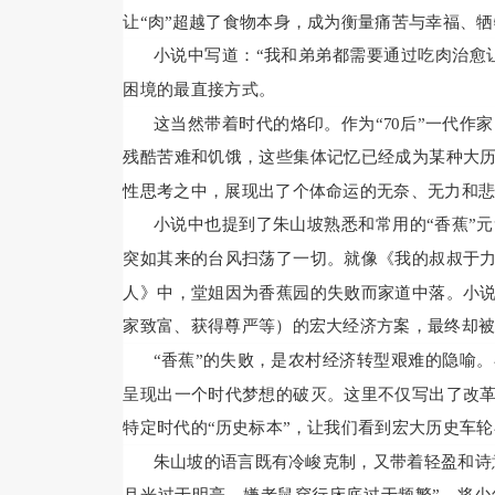
让“肉”超越了食物本身，成为衡量痛苦与幸福、
小说中写道：“我和弟弟都需要通过吃肉治愈
困境的最直接方式。
这当然带着时代的烙印。作为“70后”一代
残酷苦难和饥饿，这些集体记忆已经成为某种大
性思考之中，展现出了个体命运的无奈、无力和
小说中也提到了朱山坡熟悉和常用的“香蕉”
突如其来的台风扫荡了一切。就像《我的叔叔于
人》中，堂姐因为香蕉园的失败而家道中落。小
家致富、获得尊严等）的宏大经济方案，最终却被“
“香蕉”的失败，是农村经济转型艰难的隐喻
呈现出一个时代梦想的破灭。这里不仅写出了改
特定时代的“历史标本”，让我们看到宏大历史车
朱山坡的语言既有冷峻克制，又带着轻盈和诗