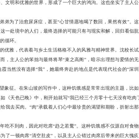
净、文明和优雅的世界，形成了一个巨大的鸿沟。这也坐实了主人公
和弟弟为了治愈尿床症，甚至“心甘情愿地喝了数回，果然有效”。
在这一处境中的人们，最终选择的可能只有与现实和解，回归看似肮
般的循环。
的优雅，代表着与乡土生活格格不入的风雅与精神世界。沈校长试
然而，主人公的笨拙与最终将琴“束之高阁”，暗示出理想与爱情的
霞当然没有选择“我”，她最终奔赴的地点是代表现代社会的“深
欲望象征。在朱山坡的写作中，这种饥饿感是常常出现的主题，比
如《天色已晚》中，刚开始就写“我已经三个月零十七天没有吃肉
给我去买肉。“肉”承载着人们心中最珍贵的渴望和期盼，折射出
年吃不到肉，因此对吃席“趋之若鹜”。这种饥饿感不仅源自对食
为了一顿肉席“清空肚皮”，以及主人公错过肉席后带来的巨大愧