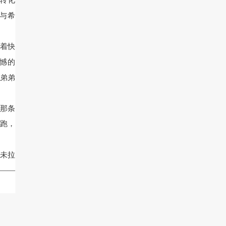
转化
与希
表着快
憾的
弟弟
那条
跑，
未拉
——