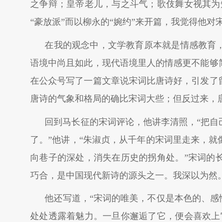
之争辩；皇帝老儿，与之斗气；歌伎舞女视其为
“豪放派”而以柳永的“婉约”来开篇，我觉得他
在我的观念中，文学教育原本就是情感教育
语境中尚且如此，现代语境里人的情感更不能够
在公众号写了一篇文章说宋词比唐诗好，引发了
唐诗的气象和格局的确比宋词大些；但反过来，
回到马长征的宋词评论，他讲李清照，“把自
了。”他讲，“朱淑贞，从千年的宋词里走来，
向巷子的深处，消失在历史的拐角处。”宋词的
巧合，是中国现代新诗的源头之一。我深以为然
他还写道，“宋词的唯美，不仅是本色的、感
处处透露着魅力。一旦你邂逅了它，便会喜欢上