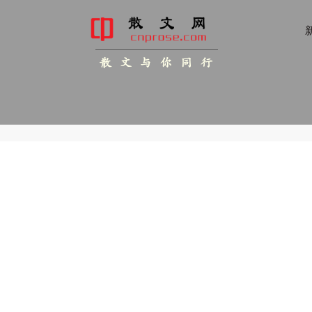
新
散 文 与 你 同 行