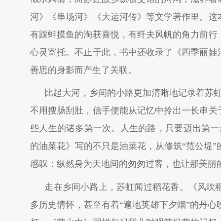
河》《串场河》《大运河传》等文学著作里。这
有踩蚌摸鱼的淘获喜悦，有纤夫风帆的角力前行
心灵寄托。不止于此，书中还收录了《四季丽娃
善思的身影而产生了关联。
比起大河，乡间的小路更加清晰地记录着苏虹
不用搜肠刮肚，信手便能从记忆中拎出一长串关
些人生的诸多第一次。人生的路，只要迈出第一
的油菜花》写的不只是油菜花，从修筑“范公堤
感叹：纵然身为天地间的匆匆过客，也让那美丽
走在乡间小路上，苏虹闻过稻花香。《风吹
多历史情怀，甚至有着“遍地英雄下夕烟”的丹