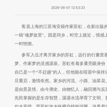
2026-06-01 12:53:23
客居上海的江苏海安籍作家苏虹，在新出版的
一辑“魂梦故里”。因是同乡，时空上接近，情
一时恍惚。
参军入伍才离开家乡的苏虹，远行的行囊里
梦、作家梦的灵感源泉。苏虹有着多重亮眼身份
自己是一个“不赶趟”的人，但他能在喧嚣中保
旦重启，激情依然。家乡的河流、小路、油菜花
是由景及情、由今溯史、由物忆人，融回溯与反
先民掌握的是生存智慧，潺潺水流孕育了文明、
似水风情，而苏虹故乡纵横交错的河网，滋养着