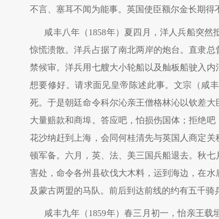
不言、塞耳不闻为能事。英国使臣额尔金长期得
咸丰八年（1858年）夏四月，洋人兵船突
惊慌溃散。洋兵占据了南北两岸的炮台。直隶总
禁候审。洋兵用七艘大小轮船以及舢板船驶入内
想要修好。请求面见皇帝陈述此事。文宗（咸丰
死。于是朝廷命令科尔沁亲王僧格林沁以钦差大
大量赔款和商埠。答应吧，怕损伤国体；拒绝吧
花沙纳赶到上海，会同何桂清先与英国人商定关
顿军备。六月，英、法、美三国兵船退去。秋七
害处，命令各州县砍伐大木料，运到海边，在水
及蒙古两盟的马队。前后到达前线的约有五千骑
咸丰九年（1859年）春三月初一，怡亲王