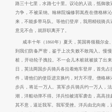
路三十七里，水路七十里。议论的人说，抵御敌
力争，不被采纳。翰林院编修郭嵩焘在僧格林沁
来，不能多带马队。等他们登岸，我用精锐骑兵
意见不合，就辞职离开了。
咸丰十年（1860年）夏天，英国将领额尔
到我们防备严密，鉴于上次失败不敢闯入。慢慢
桩，开动轮子拽拉。不一会儿木桩就被拔了出来
日，英法两国步兵骑兵各拉着炮车登岸，首先占
件，请他们的使臣进京换约，对方不理。僧格林
步兵，将近一万人。英军步兵骑兵约一万人，法
潮，洋船动弹不得。洋兵怕被清军袭击，高高挂
其不意，逼近我军。我军受挫。洋兵由北向南，