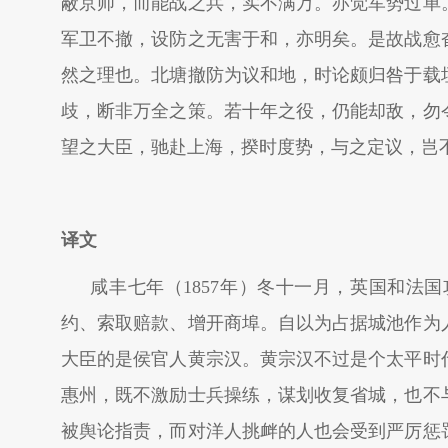
蔽京师，而能战之兵，实不满万。亦觉军势过单
军卫不撤，设防之无害于和，亦明矣。是故战愈
然之理也。北塘撤防为议和地，时论颇归咎于载
歧，断非万全之策。若十年之役，仍能却敌，勿
望之大臣，驰赴上海，揆时度势，与之定议，岂
译文
咸丰七年（1857年）冬十一月，英国和法
约、索取赔款、增开商埠。自以为占据城池作为
大臣的是侯官人黄宗汉。黄宗汉不过是个太平时
惠州，既不激励士兵操练，谋划收复省城，也不
被舆论指责，而对洋人挑衅的人也会受到严厉惩