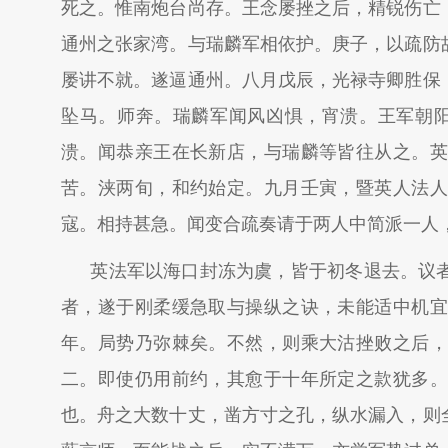
死之。惟南炮台尚存。王念屡挫之后，精锐伤亡
通州之张家湾。与瑞麟军相依护。庚子，以疏防
屡讲不就。遂逼通州。八月戊辰，光禄寺卿胜保
坠马。师奔。瑞麟军闻风凶惧，宵溃。王军朝阳
溃。闻恭亲王在长新店，与瑞麟等皆往从之。英
苦。浃两旬，和约始定。九月壬寅，暨英人法人
寇。相持甚急。闻变合疏奏请于两人中简派一人
英法军以海口封冻为虞，皆于初冬退去。议
者，遂于刚柔缓急取与操纵之诀，未能适中机宜
年。局势乃弥棘矣。不然，则乘大沽挫败之后，
二。即使仍用前约，其愈于十年所定之款犹多。
也。舟之大数十丈，凿方寸之孔，纵水漏入，则