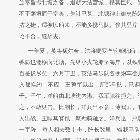
旋奉旨撤北塘之备，退就大沽营城，移其巨炮，
不于藩垣而于堂奥，失计已甚。北塘绅士御史陈
沽之捷，谓彼以船来，不能多携马队。俟其登岸
论不合，遂辞去。
十年夏，英将额尔金，法将噶罗率轮船帆船，
弛防也遂移向北塘。先纵小火轮船至海岸，以铁
百桩拔尽矣。六月丁丑，英法马步队各挽炮车登
入都换约，不应。王整军以出，所部马队，已调
千。壬午，洋船由北塘进内港。我军驰往扼之。
之，不敢纵击。比潮长，洋兵出不意，薄我师。
人出战。王瞰其寡也，麾劲骑驰之。洋兵退，乘
一字阵，每人相去数十步，阵长数里，辂我马队