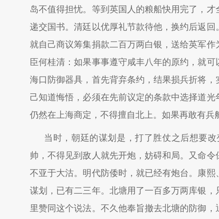
岛不值得担忧。等到英国人的粮船快用完了，才
递交国书。清廷以优厚礼节款待他，换约后返回
就自己商议筹集捐款二百万两白银，送给英军作
臣何桂清：如果事事遵守咸丰八年的原约，就可
海口防御器具，首先背弃条约，结果损兵折将，
己知道悔悟，必须在先前议定的条款中选择道光
仍然在上海商定，不得擅自北上。如果再敢有兵
当时，朝廷的谋划是，打了胜仗之后想要改
帅，不得见到敌人就先开炮，妨碍和局。又命令
不亚于大沽。明代防倭时，就已经有炮台。康熙
谋划，已有二三年。北塘用了一百多万两库银，
里赞同这个说法。不久他奉旨撤去北塘的防御，