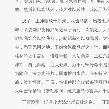
ㄨ。纷纷由马上颠陨。近世火器日精，临阵者以
的。然后知枪炮既兴，骑兵难以必胜，或反足为
戊子，王师败绩于新河。收合马队，出者七
城，又攻副都统德兴阿之营于新河，皆陷之。大
炮拟我炮台以扼我前，步骑踞新河以鱿我后。大
金，悉置无用之地。王始悔纵敌登岸之非计。而
格林沁握手言别，倏逾半载，大沽两岸，正在危
津郡，自北而南，迎头截剿。万不可寄身命于炮
为防守。汝身为统帅，固难擅自离营。今有特旨
谕，汝其懔遵。壬辰，特派侍郎文俊武备院卿恒
大学士瑞麟尚书伊勒东阿，统京旗马步官兵九千
丁酉黎明，洋兵攻大沽北岸石缝炮台。一开