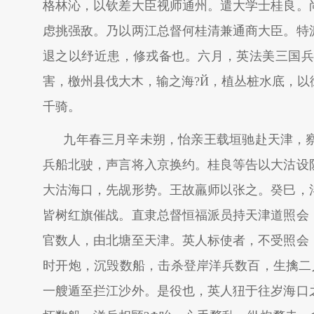
格林沁，以钦差大臣视师通州。遣大学士桂良。
虑挑强敌。乃以两江总督何桂清兼通商大臣。特
退之以纾近患，修戎备也。六月，英法美三国兵
害，檄州县伐大木，输之海?Й，植丛桩水底，
千骑。
九年春三月辛未朔，怡亲王载垣驰赴天津，
兵船北驶，声言将入京换约。桂良等告以大沽设
大沽海口，先觇形势。王故羸师以张之。癸巳，
皆树红旗催战。直隶总督恒福派员持天津道照会
官数人，由北塘至天津。英人标使者，不受照会
时开炮，沉毁数船，击杀登岸洋兵数百，生擒二
一艘遁至拦江沙外。是役也，英人狃于往岁海口