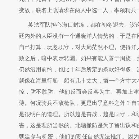
变故，联名上疏请求在两人中选一人，率领精兵
英法军队担心海口封冻，都在初冬退去。议
廷内外的大臣没有一个通晓洋人情势的，于是在
自己打算，玩忽职守，对大局茫然不理。使得洋
败之后，暗中表示转圜。如果有能人善于周旋，
仍然沿用前约，也比十年后所定的条款好得多。
就像在海里行船。船有几十丈大，凿一个方寸大
惊，防不胜防。他们反而会反客为主。再加上津
薄。何况骑兵不敌枪队，更是出乎意料之外？自
是很明白的道理。所以越是奋战，越是固守，和
害，这是理所当然的。北塘撤防是为了留出议和
朝廷参与机密，他们的责任自然无法推卸。因为