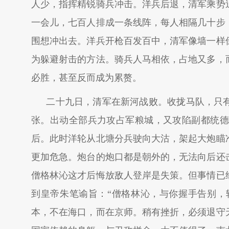
人少，指挥精锐骑兵冲击。洋兵后退，清军乘势
一会儿，七百人排成一条线阵，每人相隔几十步
围想冲出去。洋兵开枪百发百中，清军像墙一样
为躲避射击的方法。骑兵人马相依，占地又多，
必胜，甚至反而成为累赘。
二十九日，清军在新河战败。收拢马队，只
张。出动全部兵力攻占军粮城，又攻陷副都统德
后。此时洋轮从北塘分兵驶向大沽，架起大炮瞄
更加危急。炮台的炮口都是朝外的，无法向后还
僧格林沁这才后悔放敌人登岸是失策。但事情已
到皇帝朱笔谕旨：“僧格林沁，与你握手告别，
本，不在海口，而在京师。稍有挫折，必须退守