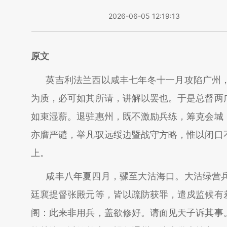
2026-06-05 12:19:13
原文
英吉利法兰西以咸丰七年冬十一月攻陷广州
为质，必可如其所请，讲解以罢也。于是总督两
如束湿薪。退驻惠州，既不激励兵练，筹克会城
亦膺严谴，举凡驭远绥边暨战守方略，惟以闭口
上。
咸丰八年夏四月，骤至大沽海口。大沽绿营
廷襄提督张殿元等，皆以疏防获罪，遣戍监候有
阁：此来非用兵，盖欲修好。请面见天子诉其事