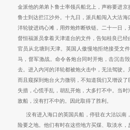
金派他的弟弟卜鲁士率领兵船北上，声称要进京
鲁士到达拦江沙外。十九日，派兵船闯入大沽海
洋轮驶进鸡心滩，用炸炮炸断铁链。二十一日，
督恒福派员拿着天津道台的文件，告知桂良已经
官员从北塘到天津。英国人傲慢地拒绝接受文件
马，督军激战。命令各炮台同时开炮，击沉击毁
去。进入内河的洋轮都被炮火击中，无法驾驶。
而且窥探到炮台火力微弱，不知道我们又增设了
失措，心慌手乱，胡乱开炮，大多打不中。当时
敌船，没有打不中的。因此取得了胜利。
没有进入海口的英国兵船，停驻在大沽以南
险要之地。他们有时在这些地方买煤、取淡水，