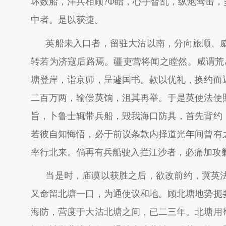
坏数船，洋兵相顾?Ф眙，心手瞀乱，纵炮骛击
中者。是以获捷。
英船未入口者，留驻大沽以南，分向旅顺、
转若为济寇后路焉。疆吏营将闻之瞠然。咸谓荒
塘登岸，诣京师，呈遽国书。款以优礼，换约而
二百万两，输偿英饷，沮其再举。于是英使法使
旨，卜鲁士辄带兵船，毁我海口防具，首先背约
若彼自知悔悟，必于前议条款内择道光年间曾有
率行北来。倘再有兵船驶入拦江沙者，必痛加攻
当是时，庙谟以获胜之后，欲改前约，冀英
又命留北塘一口，为通使议和地。顾北塘地势扼
海防，营度于大沽北塘之间，已二三年。北塘用