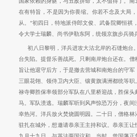
国家依赖的身躯，与丑敌拼命，太不值得了。南
在有特旨，不是因为你畏缩。你若不念及大局，
从。”初四日，特地派侍郎文俊、武备院卿恒祺
令大学士瑞麟、尚书伊勒东阿，统领京旗步兵骑
初八日黎明，洋兵进攻大沽北岸的石缝炮台
台失陷。提督乐善战死。只剩南岸炮台还在。僧
旨让他退守后方，于是撤去营城和南炮台的守军
三眼花翎、领侍卫内大臣、镶黄旗满洲都统等职
禄寺卿胜保率领部分军队在八里桥迎战，胜保头
马。军队溃逃。瑞麟军听到风声惊恐万分，夜间
幸热河。洋兵放火焚烧圆明园。二十日，僧格林
驻扎在城外，想邀请恭亲王主持和议。恭亲王让
九月十九日，与英法两国议和。当时，曾国藩正